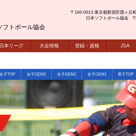
〒160-0013 東京都新宿区霞ヶ丘町4番2号
日本ソフトボール協会 TEL.03-
ソフトボール協会
日本リーグ
大会情報
登録・資格
JSA
女子TOP
女子GEM3
女子GEM2
女子GEM1
男子TOP