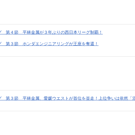
グ 第４節 平林金属が３年ぶりの西日本リーグ制覇！
グ 第３節 ホンダエンジニアリングが王座を奪還！
グ 第３節 平林金属、愛媛ウエストが首位を並走！上位争いは依然「