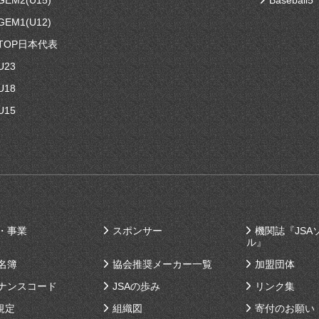
EM2(U15)
Baseball5
EM1(U12)
TOP日本代表
U23
U18
U15
・事業
スポンサー
機関誌『JSA
ル』
名簿
協会推奨メーカー一覧
加盟団体
ナンスコード
JSAの歩み
リンク集
規定
組織図
寄付のお願い