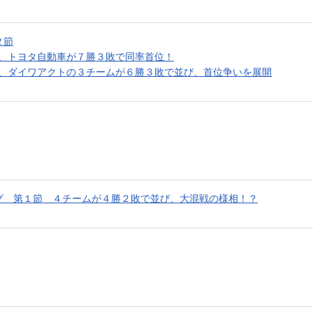
２節
、トヨタ自動車が７勝３敗で同率首位！
ト、ダイワアクトの３チームが６勝３敗で並び、首位争いを展開
グ 第１節 ４チームが４勝２敗で並び、大混戦の様相！？