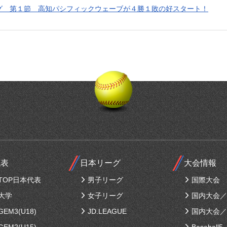
グ 第１節 高知パシフィックウェーブが４勝１敗の好スタート！
代表
日本リーグ
大会情報
TOP日本代表
男子リーグ
国際大会
大学
女子リーグ
国内大会／
EM3(U18)
JD.LEAGUE
国内大会／