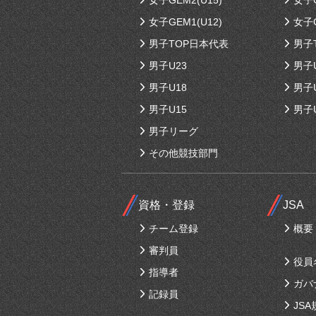
女子GEM2(U15)
女子G
女子GEM1(U12)
女子G
男子TOP日本代表
男子
男子U23
男子
男子U18
男子
男子U15
男子
男子リーグ
その他競技部門
資格・登録
JSA
チーム登録
概要
審判員
役員
指導者
ガバ
記録員
JSA