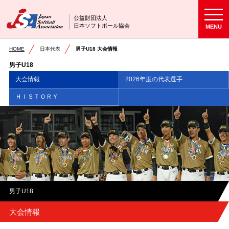
公益財団法人
日本ソフトボール協会
MENU
HOME
日本代表
男子U18 大会情報
男子U18
大会情報
2026年度の代表選手
ＨＩＳＴＯＲＹ
男子U18
大会情報