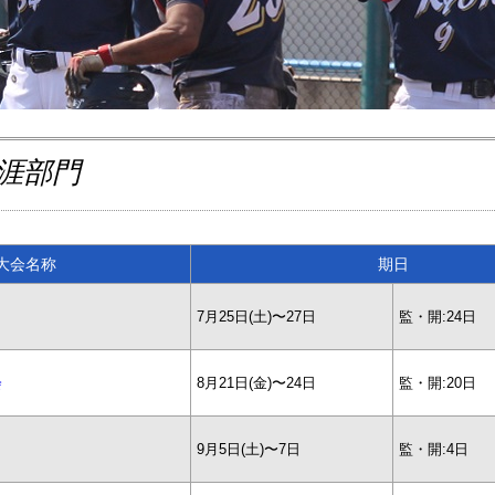
生涯部門
大会名称
期日
7月25日(土)〜27日
監・開:24日
8月21日(金)〜24日
監・開:20日
会
9月5日(土)〜7日
監・開:4日