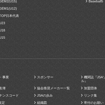
EM2(U15)
Baseball5
EM1(U12)
TOP日本代表
U23
U18
U15
・事業
スポンサー
機関誌『JSA
ル』
名簿
協会推奨メーカー一覧
加盟団体
ナンスコード
JSAの歩み
リンク集
規定
組織図
寄付のお願い