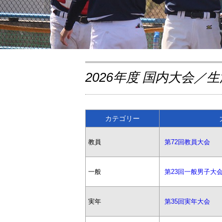
2026年度 国内大会／
カテゴリー
教員
第72回教員大会
一般
第23回一般男子大
実年
第35回実年大会