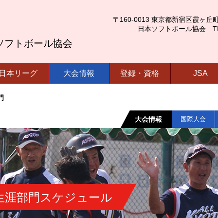
〒160-0013 東京都新宿区霞ヶ丘町4番2号
日本ソフトボール協会 TEL.03-
ソフトボール協会
日本リーグ
大会情報
登録・資格
JSA
門
大会情報
国際大会
生涯部門スケジュール