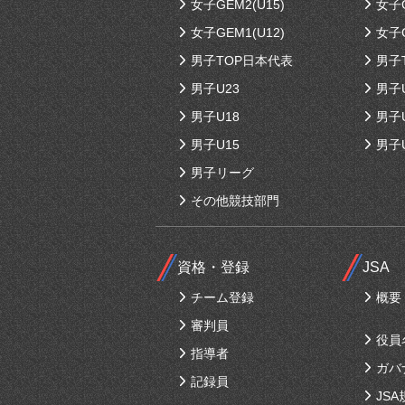
女子GEM2(U15)
女子G
女子GEM1(U12)
女子G
男子TOP日本代表
男子
男子U23
男子
男子U18
男子
男子U15
男子
男子リーグ
その他競技部門
資格・登録
JSA
チーム登録
概要
審判員
役員
指導者
ガバ
記録員
JSA