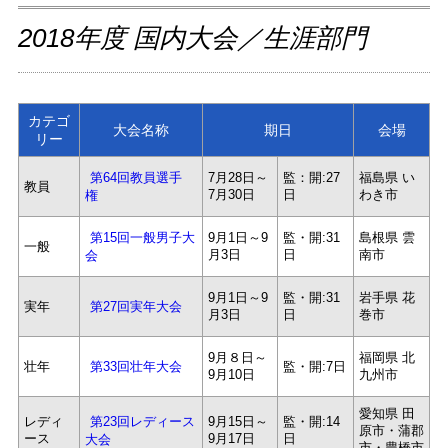
2018年度 国内大会／生涯部門
カテゴ
大会名称
期日
会場
リー
7月28日～
監：開:27
福島県 い
第64回教員選手
教員
7月30日
日
わき市
権
9月1日～9
監・開:31
島根県 雲
第15回一般男子大
一般
月3日
日
南市
会
9月1日～9
監・開:31
岩手県 花
実年
第27回実年大会
月3日
日
巻市
9月８日～
福岡県 北
壮年
監・開:7日
第33回壮年大会
9月10日
九州市
愛知県 田
レディ
9月15日～
監・開:14
第23回レディース
原市・蒲郡
ース
9月17日
日
大会
市・豊橋市