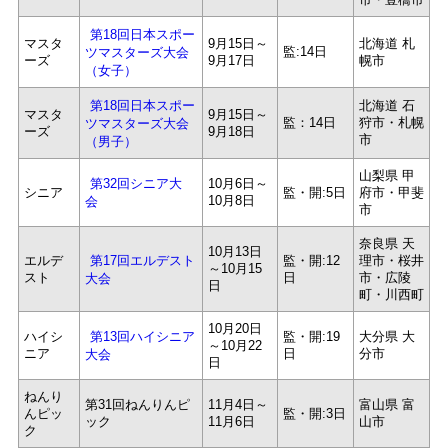
第18回日本スポー
マスタ
9月15日～
北海道 札
監:14日
ツマスターズ大会
ーズ
9月17日
幌市
（女子）
北海道 石
第18回日本スポー
マスタ
9月15日～
監：14日
狩市・札幌
ツマスターズ大会
ーズ
9月18日
市
（男子）
山梨県 甲
10月6日～
第32回シニア大
シニア
監・開:5日
府市・甲斐
10月8日
会
市
奈良県 天
10月13日
エルデ
監・開:12
理市・桜井
第17回エルデスト
～10月15
スト
日
市・広陵
大会
日
町・川西町
10月20日
ハイシ
監・開:19
大分県 大
第13回ハイシニア
～10月22
ニア
日
分市
大会
日
ねんり
第31回ねんりんピ
11月4日～
富山県 富
んピッ
監・開:3日
ック
11月6日
山市
ク