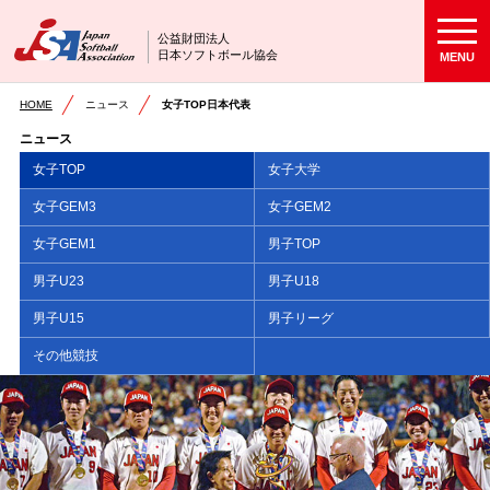
公益財団法人
日本ソフトボール協会
MENU
HOME
ニュース
女子TOP日本代表
ニュース
女子TOP
女子大学
女子GEM3
女子GEM2
女子GEM1
男子TOP
男子U23
男子U18
男子U15
男子リーグ
その他競技