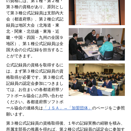
の資格には、第１種・第２種・
第３種の資格があり、原則とし
て第３種公式記録員は支部内大
会（都道府県）、第２種公式記
録員は地区大会（北海道・東
北・関東・北信越・東海・近
畿・中国・四国・九州の全国９
地区）、第１種公式記録員は全
国大会の公式記録を担当するこ
とができます。
公式記録員の資格を取得するに
は、まず第３種公式記録員の資
格取得が必要です。第３種公式
記録員の認定会参加につきまし
ては、お住まいの各都道府県ソ
フトボール協会にお問い合わせ
ください。各都道府県ソフトボ
ール協会の連絡先は
「ＪＳＡ」→「加盟団体」
のページをご参照
願います。
第３種公式記録員の資格取得後、１年の記録実務の経験を積み、
所属支部長の推薦を得れば、第２種公式記録員の認定会に参加す