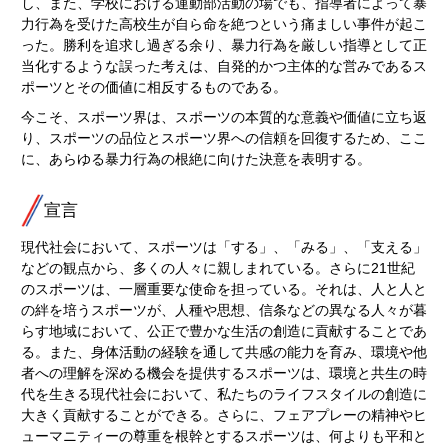
し、また、学校における運動部活動の場でも、指導者によって暴
力行為を受けた高校生が自ら命を絶つという痛ましい事件が起こ
った。勝利を追求し過ぎる余り、暴力行為を厳しい指導として正
当化するような誤った考えは、自発的かつ主体的な営みであるス
ポーツとその価値に相反するものである。
今こそ、スポーツ界は、スポーツの本質的な意義や価値に立ち返
り、スポーツの品位とスポーツ界への信頼を回復するため、ここ
に、あらゆる暴力行為の根絶に向けた決意を表明する。
宣言
現代社会において、スポーツは「する」、「みる」、「支える」
などの観点から、多くの人々に親しまれている。さらに21世紀
のスポーツは、一層重要な使命を担っている。それは、人と人と
の絆を培うスポーツが、人種や思想、信条などの異なる人々が暮
らす地域において、公正で豊かな生活の創造に貢献することであ
る。また、身体活動の経験を通して共感の能力を育み、環境や他
者への理解を深める機会を提供するスポーツは、環境と共生の時
代を生きる現代社会において、私たちのライフスタイルの創造に
大きく貢献することができる。さらに、フェアプレーの精神やヒ
ューマニティーの尊重を根幹とするスポーツは、何よりも平和と