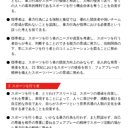
ともに、暴力行為がスポーツの価値と相反し、人権の侵害であり、全て
の人々の基本的権利であるスポーツを行う機会自体を奪うことを自覚す
る。
指導者は、暴力行為による強制と服従では、優れた競技者や強いチーム
の育成が図れないことを認識し、暴力行為が指導における必要悪という
誤った考えを捨て去る。
指導者は、スポーツを行う者のニーズや資質を考慮し、スポーツを行う
者自らが考え、判断することのできる能力の育成に努力し、信頼関係の
下、常にスポーツを行う者とのコミュニケーションを図ることに努め
る。
指導者は、スポーツを行う者の競技力向上のみならず、全人的な発育・
発達を支え、21 世紀におけるスポーツの使命を担う、フェアプレーの
精神を備えたスポーツパーソンの育成に努める。
2. スポーツを行う者
スポーツを行う者、とりわけアスリートは、スポーツの価値を自覚し、
それを尊重し、表現することによって、人々に喜びや夢、感動を届ける
自立的な存在であり、自らがスポーツという世界共通の人類の文化を体
現する者であることを自覚する。
スポーツを行う者は、いかなる暴力行為も行わず、また黙認せず、自己
の尊厳を相手の尊重に委ねるフェアプレーの精神でスポーツ活動の場か
ら暴力行為の根絶に努める。