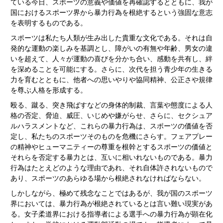
ている今日、スポーツの意義や価値を再確認するとともに、我が
国におけるスポーツ界から暴力行為を根絶するという強固な意志
を表明するものである。
スポーツは私たち人類が生み出した貴重な文化である。それは自
発的な運動の楽しみを基調とし、障がいの有無や年齢、男女の違
いを超えて、人々が運動の喜びを分かち合い、感動を共有し、絆
を深めることを可能にする。さらに、次代を担う青少年の生きる
力を育むとともに、他者への思いやりや協同精神、公正さや規律
を尊ぶ人格を形成する。
殴る、蹴る、突き飛ばすなどの身体的制裁、言葉や態度による人
格の否定、脅迫、威圧、いじめや嫌がらせ、さらに、セクシュア
ルハラスメントなど、これらの暴力行為は、スポーツの価値を否
定し、私たちのスポーツそのものを危機にさらす。フェアプレー
の精神やヒューマニティーの尊重を根幹とするスポーツの価値と
それらを否定する暴力とは、互いに相いれないものである。暴力
行為はたとえどのような理由であれ、それ自体許されないもので
あり、スポーツのあらゆる場から根絶されなければならない。
しかしながら、極めて残念なことではあるが、我が国のスポーツ
界においては、暴力行為が根絶されているとは言い難い現実があ
る。女子柔道界における指導者による選手への暴力行為が顕在化