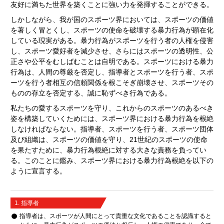
友好に満ちた世界を築くことに強い力を発揮することができる。
しかしながら、我が国のスポーツ界においては、スポーツの価値
を著しく冒とくし、スポーツの使命を破壊する暴力行為が顕在化
している現実がある。暴力行為がスポーツを行う者の人権を侵害
し、スポーツ愛好者を減少させ、さらにはスポーツの透明性、公
正さや公平をむしばむことは自明である。スポーツにおける暴力
行為は、人間の尊厳を否定し、指導者とスポーツを行う者、スポ
ーツを行う者相互の信頼関係を根こそぎ崩壊させ、スポーツその
ものの存立を否定する、誠に恥ずべき行為である。
私たちの愛するスポーツを守り、これからのスポーツのあるべき
姿を構築していくためには、スポーツ界における暴力行為を根絶
しなければならない。指導者、スポーツを行う者、スポーツ団体
及び組織は、スポーツの価値を守り、21世紀のスポーツの使命
を果たすために、暴力行為根絶に対する大きな責務を負ってい
る。このことに鑑み、スポーツ界における暴力行為根絶を以下の
ように宣言する。
1. 指導者
指導者は、スポーツが人間にとって貴重な文化であることを認識すると