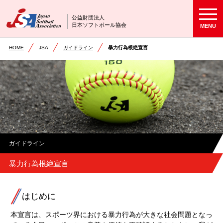
公益財団法人
日本ソフトボール協会
MENU
HOME
JSA
ガイドライン
暴力行為根絶宣言
ガイドライン
暴力行為根絶宣言
はじめに
本宣言は、スポーツ界における暴力行為が大きな社会問題となっ