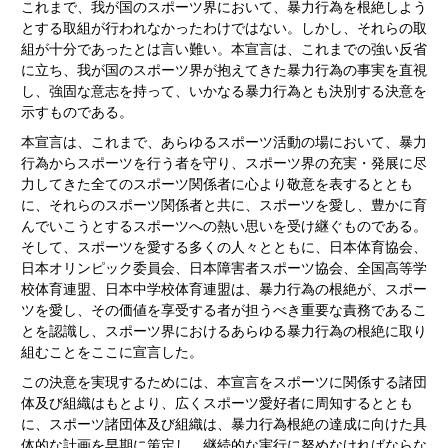
これまで、我が国のスポーツ界において、暴力行為を根絶しよう
とする取組が行われなかったわけではない。しかし、それらの取
組が十分であったとは言い難い。本宣言は、これまでの強い反省
に立ち、我が国のスポーツ界が抱えてきた暴力行為の事実を直視
し、強固な意志を持って、いかなる暴力行為とも決別する決意を
示すものである。
本宣言は、これまで、あらゆるスポーツ活動の場において、暴力
行為からスポーツを行う者を守り、スポーツ界の充実・発展に尽
力してきた全てのスポーツ関係者に心より敬意を表するととも
に、それらのスポーツ関係者と共に、スポーツを愛し、豊かに育
んでいこうとするスポーツへの熱い思いを受け継ぐものである。
そして、スポーツを愛する多くの人々とともに、日本体育協会、
日本オリンピック委員会、日本障害者スポーツ協会、全国高等学
校体育連盟、日本中学校体育連盟は、暴力行為の根絶が、スポー
ツを愛し、その価値を享受する者が担うべき重要な責務であるこ
とを認識し、スポーツ界におけるあらゆる暴力行為の根絶に取り
組むことをここに宣言した。
この決意を実現するためには、本宣言をスポーツに関係する諸団
体及び組織はもとより、広くスポーツ愛好者に周知するととも
に、スポーツ諸団体及び組織は、暴力行為根絶の達成に向けた具
体的な計画を早期に策定し、継続的な実行に努めなければならな