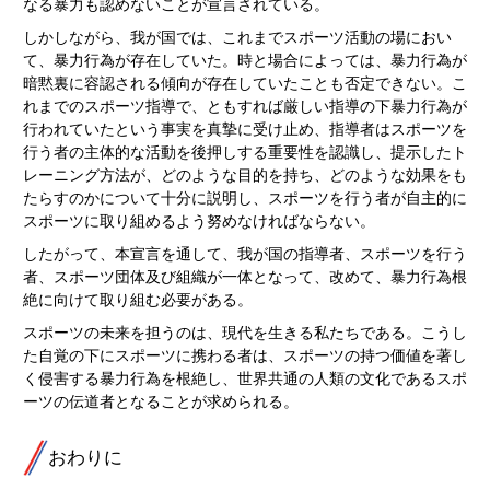
なる暴力も認めないことが宣言されている。
しかしながら、我が国では、これまでスポーツ活動の場におい
て、暴力行為が存在していた。時と場合によっては、暴力行為が
暗黙裏に容認される傾向が存在していたことも否定できない。こ
れまでのスポーツ指導で、ともすれば厳しい指導の下暴力行為が
行われていたという事実を真摯に受け止め、指導者はスポーツを
行う者の主体的な活動を後押しする重要性を認識し、提示したト
レーニング方法が、どのような目的を持ち、どのような効果をも
たらすのかについて十分に説明し、スポーツを行う者が自主的に
スポーツに取り組めるよう努めなければならない。
したがって、本宣言を通して、我が国の指導者、スポーツを行う
者、スポーツ団体及び組織が一体となって、改めて、暴力行為根
絶に向けて取り組む必要がある。
スポーツの未来を担うのは、現代を生きる私たちである。こうし
た自覚の下にスポーツに携わる者は、スポーツの持つ価値を著し
く侵害する暴力行為を根絶し、世界共通の人類の文化であるスポ
ーツの伝道者となることが求められる。
おわりに