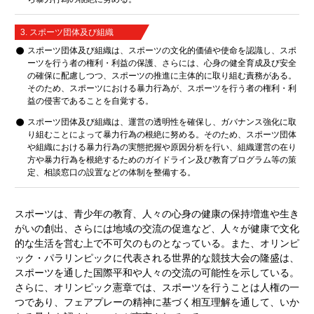
3. スポーツ団体及び組織
スポーツ団体及び組織は、スポーツの文化的価値や使命を認識し、スポ
ーツを行う者の権利・利益の保護、さらには、心身の健全育成及び安全
の確保に配慮しつつ、スポーツの推進に主体的に取り組む責務がある。
そのため、スポーツにおける暴力行為が、スポーツを行う者の権利・利
益の侵害であることを自覚する。
スポーツ団体及び組織は、運営の透明性を確保し、ガバナンス強化に取
り組むことによって暴力行為の根絶に努める。そのため、スポーツ団体
や組織における暴力行為の実態把握や原因分析を行い、組織運営の在り
方や暴力行為を根絶するためのガイドライン及び教育プログラム等の策
定、相談窓口の設置などの体制を整備する。
スポーツは、青少年の教育、人々の心身の健康の保持増進や生き
がいの創出、さらには地域の交流の促進など、人々が健康で文化
的な生活を営む上で不可欠のものとなっている。また、オリンピ
ック・パラリンピックに代表される世界的な競技大会の隆盛は、
スポーツを通した国際平和や人々の交流の可能性を示している。
さらに、オリンピック憲章では、スポーツを行うことは人権の一
つであり、フェアプレーの精神に基づく相互理解を通して、いか