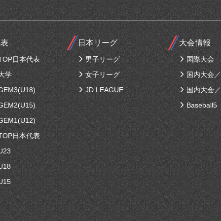
代表
日本リーグ
大会情報
TOP日本代表
男子リーグ
国際大会
大学
女子リーグ
国内大会／
EM3(U18)
JD.LEAGUE
国内大会／
EM2(U15)
Baseball5
EM1(U12)
TOP日本代表
U23
U18
U15