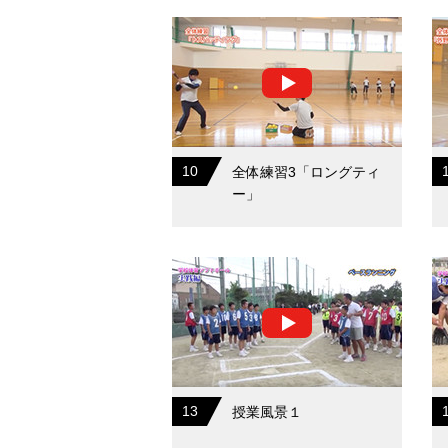
10
全体練習3「ロングティ
ー」
13
授業風景１