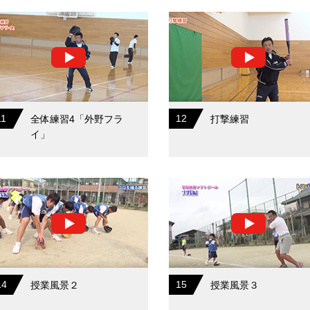
11
12
全体練習4「外野フラ
打撃練習
イ」
14
15
授業風景２
授業風景３