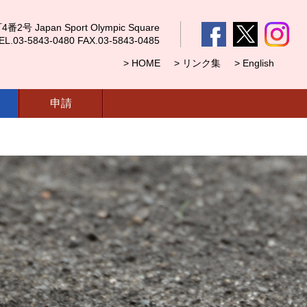
 Japan Sport Olympic Square
5843-0480 FAX.03-5843-0485
> HOME
> リンク集
> English
申請