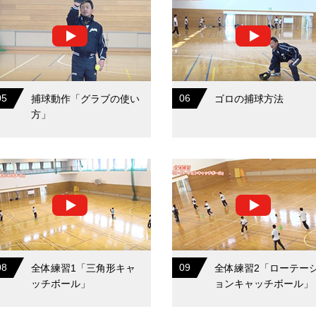
05
06
捕球動作「グラブの使い
ゴロの捕球方法
方」
08
09
全体練習1「三角形キャ
全体練習2「ローテー
ッチボール」
ョンキャッチボール」