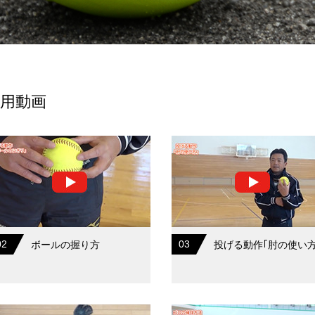
用動画
02
03
ボールの握り方
投げる動作｢肘の使い方