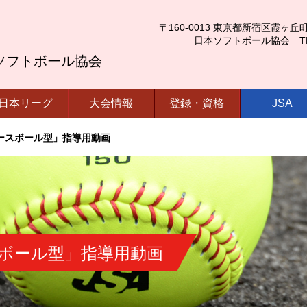
〒160-0013 東京都新宿区霞ヶ丘町4番2号
日本ソフトボール協会 TEL.03-
ソフトボール協会
日本リーグ
大会情報
登録・資格
JSA
ースボール型」指導用動画
ボール型」指導用動画