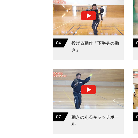
04
投げる動作「下半身の動
き」
07
動きのあるキャッチボー
ル