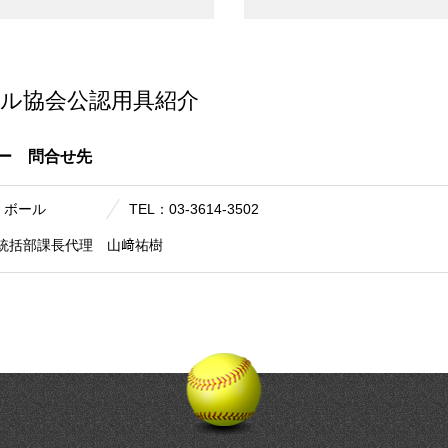
ル協会
公認用具紹介
カー
問合せ先
：ボール
TEL：03-3614-3502
統括部課長代理 山﨑祐樹