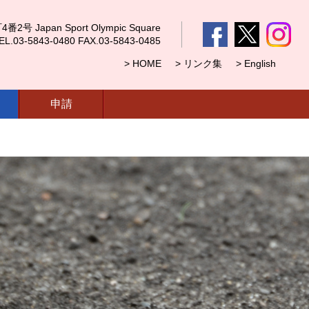
 Japan Sport Olympic Square
5843-0480 FAX.03-5843-0485
> HOME
> リンク集
> English
申請