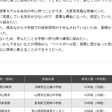
れ理に適った説明がわかった。子どもたちにとって、楽しく力がつく方
授業モデルを自分の中に持つことができ、大変有意義な研修だった。
に実践している先生が少ないので、貴重な機会になった。想定していた
り組みたい。
た。残念ながら小学校での技術習得が十分なされていないため、基礎か
った。
ないため、学んだことを学校へ持ち帰り練習に励みたい。
いからできないなどの理由から「ベースボール型」授業に壁があった先
上に簡単に教えることができそうだった。
村（地域）
実施会場
参加人数（学校数）
県川崎市
川崎市立土橋小学校
※39名（32校）
県山県市
山県市立美山中学校
※20名（12校）
県多気郡
多気町立勢和小学校
※49名（49校）
県砺波市
富山県西部体育センター
※68名（47校）