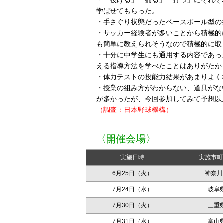
・「投げる」「捕る」「打つ」にそれぞ
学ばせてもらった。
・手さぐり状態だったベースボール型の
・サッカー経験者が多いことから積極的
も簡単に教えられそうなので積極的に取
・十分に中学生にも通用する内容であっ
える指導方法を学べたことはありがたか
・体力テストの投能力結果があまりよく
・授業の組み方がわからない、道具がな
が多かったが、今回参加してみて予想以
（調査：日本野球機構）
〈開催会場〉
実施日時
実施市町
6月25日（火）
神奈川
7月24日（水）
岐阜
7月30日（火）
三重
7月31日（水）
富山