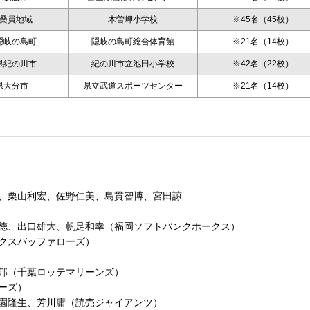
桑員地域
木曽岬小学校
※45名（45校）
隠岐の島町
隠岐の島町総合体育館
※21名（14校）
県紀の川市
紀の川市立池田小学校
※42名（22校）
県大分市
県立武道スポーツセンター
※21名（14校）
、栗山利宏、佐野仁美、島貫智博、宮田諒
徳、出口雄大、帆足和幸（福岡ソフトバンクホークス）
クスバッファローズ）
邦（千葉ロッテマリーンズ）
ーズ）
園隆生、芳川庸（読売ジャイアンツ）