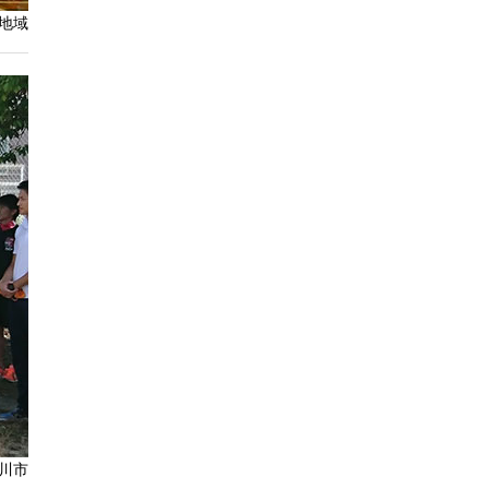
員地域
の川市