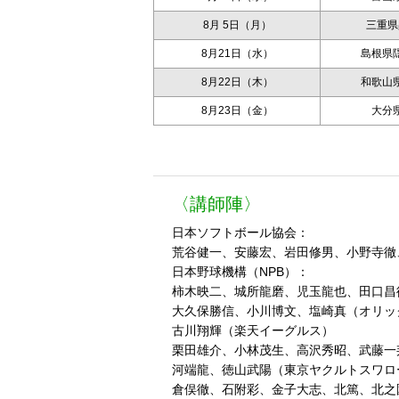
8月 5日（月）
三重県
8月21日（水）
島根県
8月22日（木）
和歌山
8月23日（金）
大分
〈講師陣〉
日本ソフトボール協会：
荒谷健一、安藤宏、岩田修男、小野寺徹
日本野球機構（NPB）：
柿木映二、城所龍磨、児玉龍也、田口昌
大久保勝信、小川博文、塩崎真（オリッ
古川翔輝（楽天イーグルス）
栗田雄介、小林茂生、高沢秀昭、武藤一
河端龍、徳山武陽（東京ヤクルトスワロ
倉俣徹、石附彩、金子大志、北篤、北之