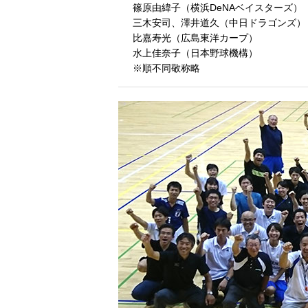
篠原由緯子（横浜DeNAベイスターズ）
三木安司、澤井道久（中日ドラゴンズ）
比嘉寿光（広島東洋カープ）
水上佳奈子（日本野球機構）
※順不同敬称略