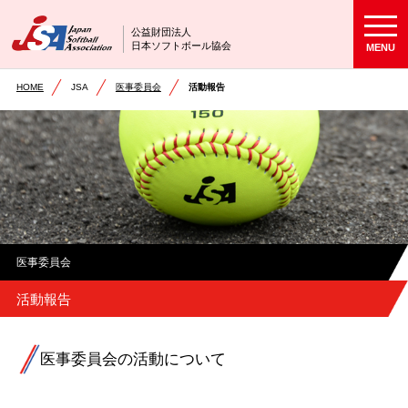
公益財団法人
日本ソフトボール協会
MENU
HOME
JSA
医事委員会
活動報告
医事委員会
活動報告
医事委員会の活動について