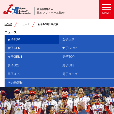
公益財団法人
日本ソフトボール協会
MENU
HOME
ニュース
女子TOP日本代表
ニュース
女子TOP
女子大学
女子GEM3
女子GEM2
女子GEM1
男子TOP
男子U23
男子U18
男子U15
男子リーグ
その他競技