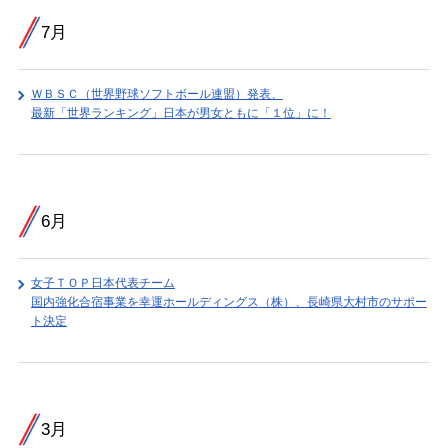
7月
ＷＢＳＣ（世界野球ソフトボール連盟）発表、
最新「世界ランキング」日本が男女ともに「１位」に！
6月
女子ＴＯＰ日本代表チーム
国内強化合宿事業を幸運ホールディングス（株）、長崎県大村市のサポー
ト決定
3月