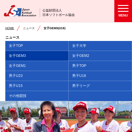
公益財団法人
日本ソフトボール協会
MENU
HOME
ニュース
女子GEM3(U18)
ニュース
女子TOP
女子大学
女子GEM3
女子GEM2
女子GEM1
男子TOP
男子U23
男子U18
男子U15
男子リーグ
その他競技