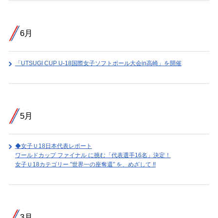
6月
「UTSUGI CUP U-18国際女子ソフトボール大会in高崎」を開催
5月
◆女子Ｕ18日本代表レポート
ワールドカップ ファイナル に挑む「代表選手16名」決定！
女子Ｕ18カテゴリー ″世界一の座奪還″ を、めざして !!
3月