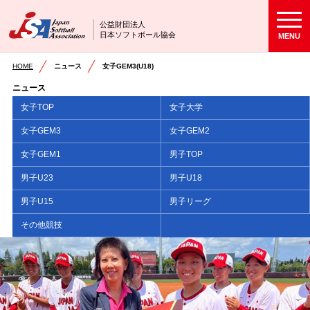
公益財団法人
日本ソフトボール協会
MENU
HOME
ニュース
女子GEM3(U18)
ニュース
女子TOP
女子大学
女子GEM3
女子GEM2
女子GEM1
男子TOP
男子U23
男子U18
男子U15
男子リーグ
その他競技