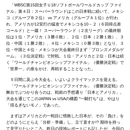
「WBSC第15回女子Ｕ18ソフトボールワールドカップ ファイ
ナル」第４日：スーパーラウンドはこの日本戦に続いて、メキシ
コ（グループＢ２位） vs アメリカ（グループＡ１位）が行わ
れ、アメリカが12安打の猛攻でメキシコを10－２（６回得点差
コールド）と一蹴！ スーパーラウンド（２次リーグ）の最終順
位は１位・アメリカ（３勝０敗）、２位・日本（２勝１敗）、３
位・中国（１勝２敗）、４位・メキシコ（０勝３敗）となり、３
位・中国と４位・メキシコが大会最終日まず「ブロンズメダルゲ
ーム」（３位決定戦）で対戦。１位・アメリカと２位・日本は続
く「ワールドチャンピオンシップファイナル」（優勝決定戦）で
「世界一」の座をかけ、再戦することとなった。
５日間に及ぶ今大会も、いよいよクライマックスを迎える。
「ワールドチャンピオンシップファイナル」（優勝決定戦）の
舞台でぶつかり合うのは、戦前の予想通り「日本とアメリカ」。
大会を通じてこのJAPAN vs USAの構図 ″一騎打ち″ は、やはり
「揺るぎないモノ」であった。
まずはアメリカとの一戦目に惜敗した日本が、その「負け」を
どのようにとらえ「分析・準備」し、立て直すか!? 期待を持っ
て見守りたいところ。昨日の現地レポートにも記したが、今回の