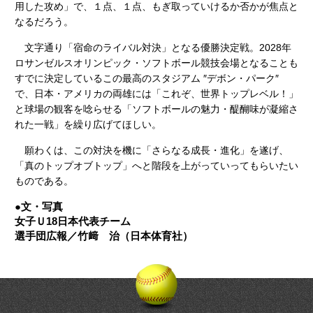
用した攻め」で、１点、１点、もぎ取っていけるか否かが焦点と
なるだろう。
文字通り「宿命のライバル対決」となる優勝決定戦。2028年
ロサンゼルスオリンピック・ソフトボール競技会場となることも
すでに決定しているこの最高のスタジアム ″デボン・パーク″
で、日本・アメリカの両雄には「これぞ、世界トップレベル！」
と球場の観客を唸らせる「ソフトボールの魅力・醍醐味が凝縮さ
れた一戦」を繰り広げてほしい。
願わくは、この対決を機に「さらなる成長・進化」を遂げ、
「真のトップオブトップ」へと階段を上がっていってもらいたい
ものである。
●文・写真
女子Ｕ18日本代表チーム
選手団広報／竹﨑 治（日本体育社）