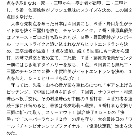
点を先取!! なお一死一・三塁から一塁走者が盗塁。二・三塁と
し、５番・佐藤絵鈴がプッシュ気味のスクイズを決め、この回２
点目を挙げた。
大事な先制点を奪った日本は４回裏にも、６番・野口芽生がラ
イト線を抜く三塁打を放ち、チャンスメイク。７番・藤原真優美
はファーストゴロに打ち取られたが、８番・野田愛紗がワンボー
ル・ツーストライクと追い込まれながらヒットエンドランを決
め、三塁走者が生還！ １点を追加。続く５回裏にも一死から連
打、四球で満塁と攻め立て、二死後、７番・藤原真優美がセンタ
ー前にはじき返すタイムリーを放ち、１点。６回裏にも無死二・
三塁のチャンスで２番・小賀唯美がヒットエンドランを決め、１
点を加え、５－０とリードを広げた！
守っては、先発・山本心音が回を重ねるにつれ「ギアを上げる
ピッチング」で中国に得点を許さず、７回表、サウスポー・村瀬
珠己へ投手交代。その村瀬珠己が中国の３番打者、４番打者を連
続三振に仕留めると、最後は長友彩莉へ継投。５番打者も空振り
三振に斬って取り、スリーアウト！ 試合終了!! ５－０の「快
勝」で「スーパーラウンド２位」の座を守り、大会最終日の「ワ
ールドチャンピオンシップファイナル」（優勝決定戦）進出を決
めた。