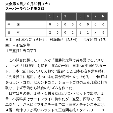
大会第４日／９月30日（火）
スーパーラウンド第２戦
1
2
3
4
5
6
7
R
中 国
0
0
0
0
0
0
0
0
日 本
2
0
0
1
1
1
x
5
日本：○山本心音（６回）、村瀬珠己（2/3回）、長友彩莉（1/3
回）－加減夢華
〔三塁打〕野口芽生
この試合に勝ったチームが「優勝決定戦で待ち受けるアメリ
カ」への「挑戦権」を得る「運命の一戦」日本 vs 中国がスター
ト。日本は前日のアメリカ戦で ″温存″ した山本心音を満を持し
て先発投手に起用。その山本心音が初回の立ち上がり、中国打線
をセカンドゴロ、セカンドゴロ、ショートゴロの三者凡退に打ち
取り、まず守備から試合のリズムを作った。
日本はその裏、１番・石川まゆはがバントヒットで出塁。２
番・小賀唯美はサードフライに倒れたが、盗塁、四球で一死一・
二塁とし、さらにダブルスチールで二・三塁とチャンスを広げ、
４番・島津リノが高いバウンドで三遊間を抜くタイムリー！ １