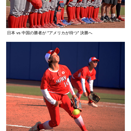
日本 vs 中国の勝者が ″アメリカが待つ″ 決勝へ