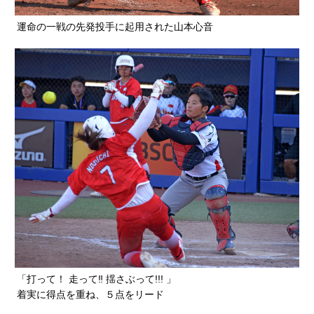
運命の一戦の先発投手に起用された山本心音
「打って！ 走って‼ 揺さぶって!!! 」
着実に得点を重ね、５点をリード