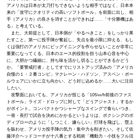
アメリカは日本が太刀打ちできないような相手ではなく、日本本
来の「攻守にクオリティの高いソフトボール」を前面に出し、相
手（アメリカ）の良さを消すことができれば……「十分勝機はあ
る」と考えている。
また、大前提として、日本側が「やるべきこと」をしっかり果
たすこと。第一に投手陣が奮起し、失点を最小限に抑える、もし
くは強打のアメリカにビッグイニングを作らせないことが非常に
重要になってくる。日本のエース的役割を担う山本心音を中心
に、大胆かつ繊細に、持ち味を活かし切ることができるかどう
か。「要警戒打者」としてすでにリストアップ済みの「アメリカ
自慢の１・２番コンビ」マクレーン・ハドソン、アスペン・ボー
ルウェアにいかに立ち向かい、どう封じ込めるか……大いに注目
したい。
攻撃面においても、アメリカが投じる「105㎞/h前後のファス
トボール」ライズ・ドロップに対して「どうアジャスト」するか
がポイント。コンパクトかつシャープなスイングで食らいつき、
一発・長打で試合を決めにかかるというよりは、ボクシングのボ
ディブローのように「しつこく、嫌らしい」打球を飛ばし、塁上
を賑わせ、アメリカ投手陣の気力・集中力を削ぎたい。そして佐
藤洋介ヘッドコーチが十八番とする戦術「機動力・小技をフル活