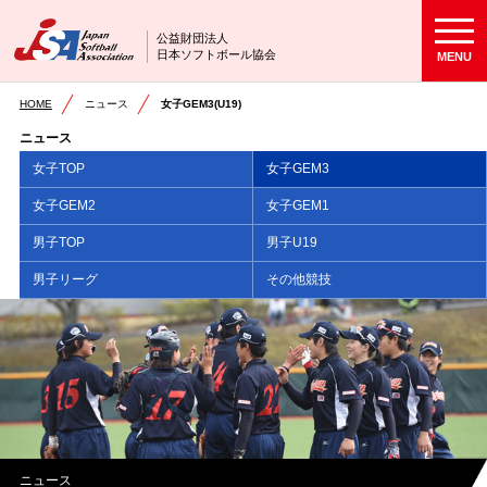
公益財団法人
日本ソフトボール協会
MENU
HOME
ニュース
女子GEM3(U19)
ニュース
女子TOP
女子GEM3
女子GEM2
女子GEM1
男子TOP
男子U19
男子リーグ
その他競技
ニュース