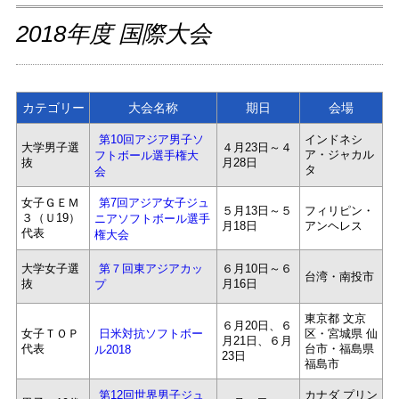
2018年度 国際大会
カテゴリー
大会名称
期日
会場
インドネシ
第10回アジア男子ソ
大学男子選
４月23日～４
ア・ジャカル
フトボール選手権大
抜
月28日
タ
会
女子ＧＥＭ
第7回アジア女子ジュ
５月13日～５
フィリピン・
３（Ｕ19）
ニアソフトボール選手
月18日
アンヘレス
代表
権大会
大学女子選
６月10日～６
第７回東アジアカッ
台湾・南投市
抜
月16日
プ
東京都 文京
６月20日、６
女子ＴＯＰ
区・宮城県 仙
日米対抗ソフトボー
月21日、６月
代表
台市・福島県
ル2018
23日
福島市
カナダ プリン
第12回世界男子ジュ