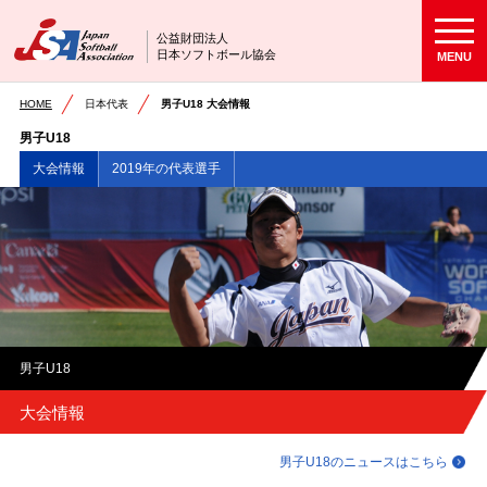
公益財団法人
日本ソフトボール協会
MENU
HOME
日本代表
男子U18 大会情報
男子U18
大会情報
2019年の代表選手
男子U18
大会情報
男子U18のニュースはこちら