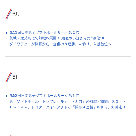
6月
第53回日本男子ソフトボールリーグ第２節
茨城・鹿児島にて熱戦を展開！ 順位争いはさらに ″激化″ !!
ダイワアクトが開幕から「無傷の８連勝」を飾り、単独首位へ
5月
第53回日本男子ソフトボールリーグ第１節
男子ソフトボール「トップレベル」「ド迫力」の熱戦・激闘がスタート！
Ｈｏｎｄａ、トヨタ、ダイワアクトが「開幕４連勝」を飾り、好発進 !!