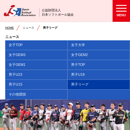
公益財団法人
日本ソフトボール協会
MENU
HOME
ニュース
男子リーグ
ニュース
女子TOP
女子大学
女子GEM3
女子GEM2
女子GEM1
男子TOP
男子U23
男子U18
男子U15
男子リーグ
その他競技