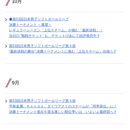
10月
◆第53回日本男子ソフトボールリーグ
決勝トーナメント ～展望～
レギュラーシーズン「上位５チーム」が挑む「最終決戦」！
当日の ″観戦チケット″ も、チケットぴあにて好評発売中 !!
第53回日本男子ソフトボールリーグ第４節
″最終決戦の舞台″ 決勝トーナメントに進む「上位５チーム」出揃う !!
9月
第53回日本男子ソフトボールリーグ第３節
平林金属、Ｈｏｎｄａ、ダイワアクトの３チームが「同率首位」に！
決勝トーナメント進出を巡る激しい順位争いは、いよいよ最終節へ !!