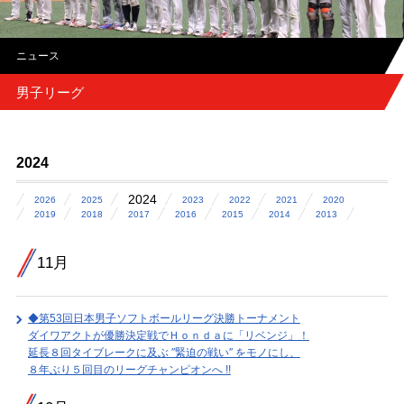
ニュース
男子リーグ
2024
2024
2026
2025
2023
2022
2021
2020
2019
2018
2017
2016
2015
2014
2013
11月
◆第53回日本男子ソフトボールリーグ決勝トーナメント
ダイワアクトが優勝決定戦でＨｏｎｄａに「リベンジ」！
延長８回タイブレークに及ぶ ″緊迫の戦い″ をモノにし、
８年ぶり５回目のリーグチャンピオンへ !!