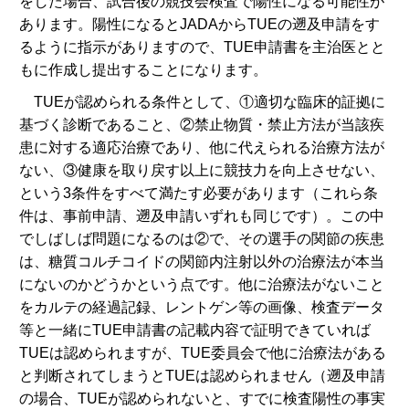
をした場合、試合後の競技会検査で陽性になる可能性が
あります。陽性になるとJADAからTUEの遡及申請をす
るように指示がありますので、TUE申請書を主治医とと
もに作成し提出することになります。
TUEが認められる条件として、①適切な臨床的証拠に
基づく診断であること、②禁止物質・禁止方法が当該疾
患に対する適応治療であり、他に代えられる治療方法が
ない、③健康を取り戻す以上に競技力を向上させない、
という3条件をすべて満たす必要があります（これら条
件は、事前申請、遡及申請いずれも同じです）。この中
でしばしば問題になるのは②で、その選手の関節の疾患
は、糖質コルチコイドの関節内注射以外の治療法が本当
にないのかどうかという点です。他に治療法がないこと
をカルテの経過記録、レントゲン等の画像、検査データ
等と一緒にTUE申請書の記載内容で証明できていれば
TUEは認められますが、TUE委員会で他に治療法がある
と判断されてしまうとTUEは認められません（遡及申請
の場合、TUEが認められないと、すでに検査陽性の事実