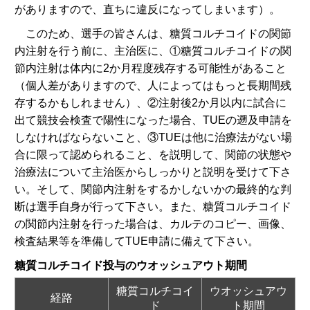
がありますので、直ちに違反になってしまいます）。
このため、選手の皆さんは、糖質コルチコイドの関節
内注射を行う前に、主治医に、①糖質コルチコイドの関
節内注射は体内に2か月程度残存する可能性があること
（個人差がありますので、人によってはもっと長期間残
存するかもしれません）、②注射後2か月以内に試合に
出て競技会検査で陽性になった場合、TUEの遡及申請を
しなければならないこと、③TUEは他に治療法がない場
合に限って認められること、を説明して、関節の状態や
治療法について主治医からしっかりと説明を受けて下さ
い。そして、関節内注射をするかしないかの最終的な判
断は選手自身が行って下さい。また、糖質コルチコイド
の関節内注射を行った場合は、カルテのコピー、画像、
検査結果等を準備してTUE申請に備えて下さい。
糖質コルチコイド投与のウオッシュアウト期間
糖質コルチコイ
ウオッシュアウ
経路
ド
ト期間