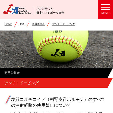
公益財団法人
日本ソフトボール協会
MENU
HOME
JSA
医事委員会
アンチ・ドーピング
医事委員会
アンチ・ドーピング
糖質コルチコイド（副腎皮質ホルモン）のすべて
の注射経路の使用禁止について