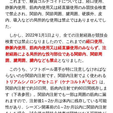
これまで、糖質コルチコイドについては、経口使用、
静脈内使用、筋肉内使用又は経直腸使用のみ競技会検査
で禁止され、関節内、関節周囲、腱周囲、硬膜外、皮
内、吸入などの局所的な使用は禁止ではありませんでし
た。
しかし、2022年1月1日より、全ての注射経路が競技会
検査では禁止になりましたので、これまでの
経口使用、
静脈内使用、筋肉内使用又は経直腸使用のみならず、注
射経路による局所的な投与部位である関節内、関節周
囲、腱周囲、腱内なども禁止
となりました。
このうち、ソフトボール選手が特に注意しなければな
らないのが関節内注射です。関節内注射でよく使われる
®
トリアムシノロンアセトニド（ケナコルトA
など）
は、
関節内注射で約10日間、筋肉内注射で約60日間残存しま
す（下表参照）。関節内注射でも一部は周囲の筋肉に漏
れますので、注射後1～2か月は体内に残存している可能
性があり、シーズン開幕前の1～2か月以内に関節内注射