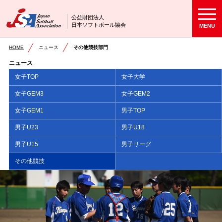
公益財団法人
日本ソフトボール協会
MENU
HOME
ニュース
その他競技部門
ニュース
女子TOP
女子大学
女子GEM3
女子GEM2
女子GEM1
男子TOP
男子U23
男子U18
男子U15
男子リーグ
その他競技