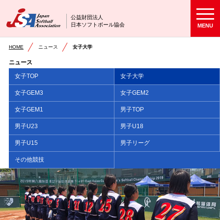
公益財団法人
日本ソフトボール協会
MENU
HOME
ニュース
女子大学
ニュース
女子TOP
女子大学
女子GEM3
女子GEM2
女子GEM1
男子TOP
男子U23
男子U18
男子U15
男子リーグ
その他競技