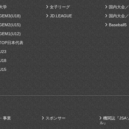
大学
女子リーグ
国内大会／
EM3(U18)
JD.LEAGUE
国内大会／
EM2(U15)
Baseball5
EM1(U12)
TOP日本代表
U23
U18
U15
・事業
スポンサー
機関誌『JSA
ル』