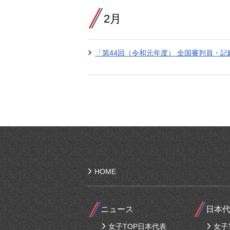
2月
「第44回（令和元年度） 全国審判員・
HOME
ニュース
日本
女子TOP日本代表
女子