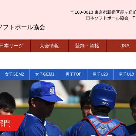
〒160-0013 東京都新宿区霞ヶ丘町4番2号
日本ソフトボール協会 TEL.03-
ソフトボール協会
日本リーグ
大会情報
登録・資格
JSA
女子GEM2
女子GEM1
男子TOP
男子U23
男子U18
部門