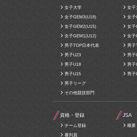
女子大学
女子
女子GEM3(U18)
女子G
女子GEM2(U15)
女子G
女子GEM1(U12)
女子G
男子TOP日本代表
男子
男子U23
男子
男子U18
男子
男子U15
男子
男子リーグ
その他競技部門
資格・登録
JSA
チーム登録
概要
審判員