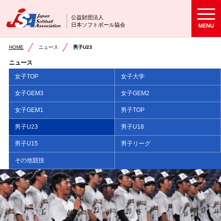
公益財団法人
日本ソフトボール協会
MENU
HOME
ニュース
男子U23
ニュース
女子TOP
女子大学
女子GEM3
女子GEM2
女子GEM1
男子TOP
男子U23
男子U18
男子U15
男子リーグ
その他競技