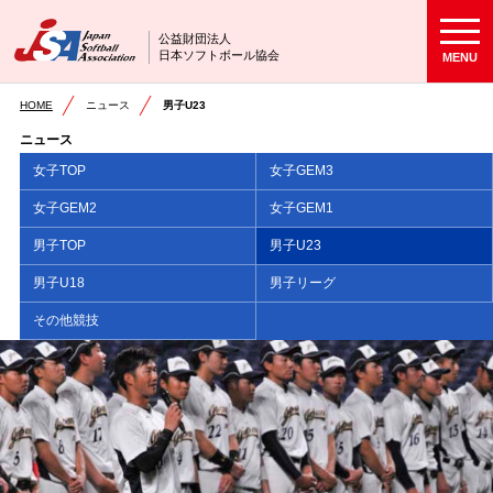
公益財団法人
日本ソフトボール協会
MENU
HOME
ニュース
男子U23
ニュース
女子TOP
女子GEM3
女子GEM2
女子GEM1
男子TOP
男子U23
男子U18
男子リーグ
その他競技