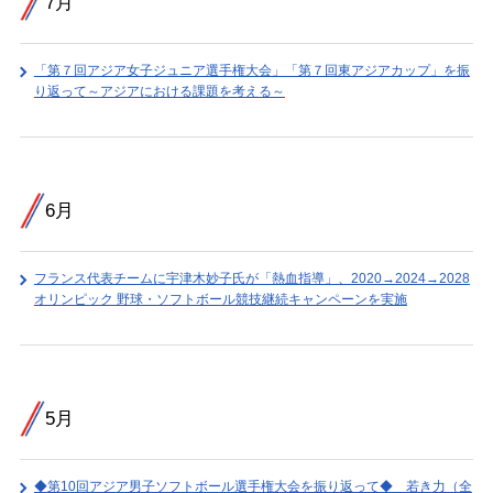
7月
「第７回アジア女子ジュニア選手権大会」「第７回東アジアカップ」を振
り返って～アジアにおける課題を考える～
6月
フランス代表チームに宇津木妙子氏が「熱血指導」、2020→2024→2028
オリンピック 野球・ソフトボール競技継続キャンペーンを実施
5月
◆第10回アジア男子ソフトボール選手権大会を振り返って◆ 若き力（全