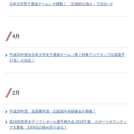
日本大学男子選抜チーム）が躍動！ 「圧倒的な強さ」で頂点へ!!
4月
平成30年度全日本大学女子選抜チーム（第７回東アジアカップ出場選手
17名）が決定！
2月
平成29年度 全国審判員・記録員中央研修会を開催！
第16回世界女子ソフトボール選手権大会 2018千葉 スポーツボランティ
ア大募集 3月9日の締め切り迫る！