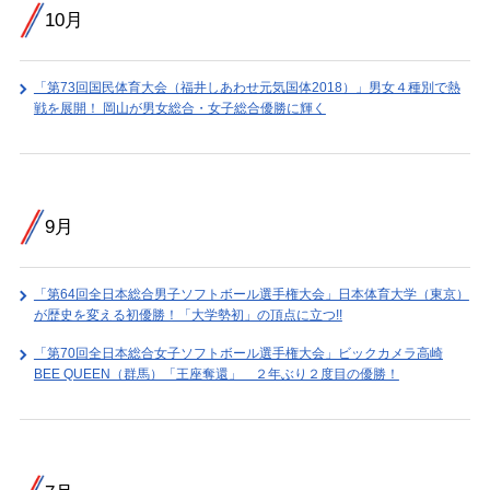
10月
「第73回国民体育大会（福井しあわせ元気国体2018）」男女４種別で熱
戦を展開！ 岡山が男女総合・女子総合優勝に輝く
9月
「第64回全日本総合男子ソフトボール選手権大会」日本体育大学（東京）
が歴史を変える初優勝！「大学勢初」の頂点に立つ!!
「第70回全日本総合女子ソフトボール選手権大会」ビックカメラ高崎
BEE QUEEN（群馬）「王座奪還」 ２年ぶり２度目の優勝！