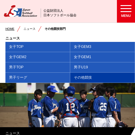
公益財団法人
日本ソフトボール協会
MENU
HOME
ニュース
その他競技部門
ニュース
女子TOP
女子GEM3
女子GEM2
女子GEM1
男子TOP
男子U19
男子リーグ
その他競技
ニュース