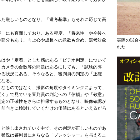
た厳しいものとなり、「選考基準」もそれに応じて高
」にも直面しており、ある程度、「将来性」や今後へ
実際の試合
い部分もあり、向上心や成長への意欲も含め、選考対象
れた
はや「定着」とした感のある「ビデオ判定」について
、カメラの台数等の問題はあるにしても、「試験的導
いる状況にある。そうなると、審判員の判定の「正確
になる。
なものではなく、撮影の角度やタイミングによって、
近く」で見ている審判員の判定への「信頼」や「敬意」
判定の正確性をさらに担保するものとなり、映像確認が
、前向きに検討していくだけの価値はあるといえるだろ
と映し出されていく中で、その判定が正しいものであ
う状況は審判員にさらなる「プレッシャー」を与えるこ