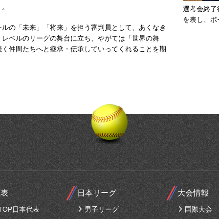
）。
選考会終了
を表し、ボ
ルの「未来」「将来」を担う審判員として、あくなき
」レベルのリーグの舞台に立ち、やがては「世界の舞
続く仲間たちへと継承・伝承していってくれることを期
代表
日本リーグ
大会情報
TOP日本代表
男子リーグ
国際大会