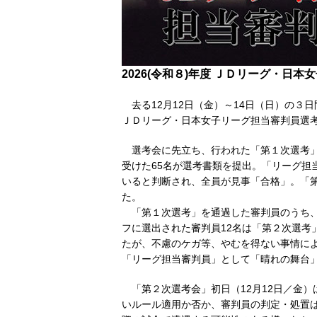
2026(令和８)年度 ＪＤリーグ・日
去る12月12日（金）～14日（日）の３
ＪＤリーグ・日本女子リーグ担当審判員選
選考会に先立ち、行われた「第１次選考」
受けた65名が選考書類を提出。「リーグ担
いると判断され、全員が見事「合格」。「
た。
「第１次選考」を通過した審判員のうち、2
フに選出された審判員12名は「第２次選考
たが、不慮のケガ等、やむを得ない事情に
「リーグ担当審判員」として「晴れの舞台」
「第２次選考会」初日（12月12日／金）
いルール適用か否か、審判員の判定・処置