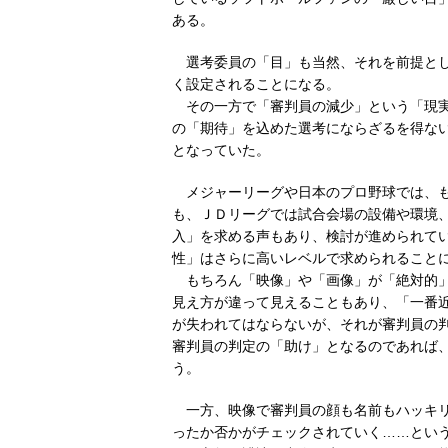
ある。
選考委員の「目」も当然、それを前提とし
く設定されることになる。
その一方で「審判員の減少」という「現実
の「期待」を込めた選考にならざるを得な
となっていた。
メジャーリーグや日本のプロ野球では、も
も、ＪＤリーグでは試合会場の設備や環境
入」を求める声もあり、検討が進められて
性」はさらに高いレベルで求められること
もちろん「映像」や「画像」が「絶対的」
見え方が違って見えることもあり、「一番
が失われてはならないが、それが審判員の
審判員の判定の「助け」となるのであれば
う。
一方、映像で審判員の顔も名前もハッキリ
ったか否かがチェックされていく……とい