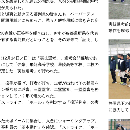
スを想定した記述式の問題等、70分の制限時間の中で
姿が見られた。
と颯爽と動き回る審判員の皆さんも、ペーパーテス
、問題用紙とにらめっこ。黙々と解答用紙に書き込む姿
実技選考前
動作を確認
90点近い正答率を叩き出し、さすが各都道府県を代表
を有する審判員だということを、その結果で「証明」し
（12月14日／日）は「実技選考」。選考会開催地であ
」にして「強豪」飛龍高等学校、星陵高等学校、２校の
想定した「実技選考」が行われた。
、投手が投げ、打者が打ち、走者が出ればその状況を
ケン番号順に球審、三塁塁審、二塁塁審、一塁塁審を務
ションしていく形で進められた。
ストライク」「ボール」を判定する「投球判定」の実
静岡県下の
に協力して
た天城ドームに集合し、入念にウォーミングアップ。
で審判員の「基本動作」を確認。「ストライク」「ボー