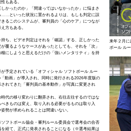
能性もある。
しかったのか」「間違ってはいなかったか」に悩まさ
る……といった状況に置かれるよりは、もしも判定に誤
できるこのシステムが、審判員の「心のケア」につなが
考え方もある。
持ち、ビデオ判定はそれを「確認」する、正しかった
来年２月に
定が覆るようなケースがあったとしても、それを「次」
ボール ル
の糧にしようと思えるだけの「強いメンタリティ」を持
が予定されている「オフィシャル ソフトボール ルー
の「動画」が導入され、同時に発行される2026年度版の
示されてきた「審判員の基本動作」が写真に変更され
時代の移り変わりに翻弄され、右往左往するのではな
るべきものは変え、取り入れる必要がるものは取り入
や姿勢が求められることは間違いない。
ソフトボール協会・審判ルール委員会で選考会の合否
議を経て、正式に発表されることになる（※選考結果は