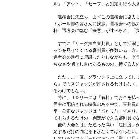
ル」「アウト」「セーフ」と判定を行う大
選考会に先立ち、まずこの選考会に協力し
トボール部の皆さんに挨拶。選考会への協
杯、選考会に臨む「決意」が述べられ、「
すでに「リーグ担当審判員」として活躍し
ッジを見せてくれる審判員が多数いる一方
選考会の進行に戸惑ったりしながらも、グ
ちなさや初々しさはあるものの、持てる力
ただ……一度、グラウンド上に立ってしま
ら」でミスジャッジが許されるわけもなく
るわけでもない。
特に、ＪＤリーグは「有料」でお金を払っ
界中に配信される映像のある中で、審判員
平・公正なジャッジは「当たり前」であり
てもらえるだけの、判定ができる審判員で
他の大会とはまた違った高い「注目度」が
足するだけの判定を下さなくてはならない
しているソフトボールファンの「厳しい目