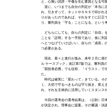
と、心無い誹謗・中傷を生む要因となる可
逆に、いつまでも自分の判定が「本当に正
れ、引きずって、ネットやＳＮＳで叩かれ
りがあったのであれば、それをすぐに訂正
り、審判員を「守る」ことになる、という
どちらにしても、自らの判定に「自信」を
ことを「証明」する一手段であり、仮に判
へとつなげていけばいい、自らの「成長」
つ必要がある。
現在、着々と進行が進み、来年２月に発行
ル ケースブック」改訂第7版では、審判員
「競技者必携」でも従前、「イラスト」で
た。
時代は確実に「変わって」きている。その
く、大切で守るべきものは守り抜き、変え
れ、それを主体的に活用していくスタンス
今回の選考会の選考結果は、（公財）日本
が決定され、理事会に提案。その審議・決