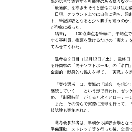
際の試合で遭遇する可能性のある様々なケー
「最適解」を導き出そうと懸命に取り組む
日頃、グラウンド上では自信に満ち、溌剌
ト、筆記試験となると少々勝手が違うのか
が印象に残った。
結果は……100点満点を筆頭に、平均点で
する審判員、推薦を受けるだけの「実力」
てみせてくれた。
選考会２日目（12月13日／土）、最終日
る静岡県の「男子ソフトボール」の「名門
全面的・献身的な協力を得て、「実戦」を
「実技選考」は、実際の「試合」を想定し
継続していく……という形で行われ、ゼッ
め、「制限時間」がくると次々とローテー
また、その傍らで実際に投球を行って、「
技試験も実施された。
選考会参加者は、早朝から試験会場となっ
準備運動、ストレッチ等を行った後、全員