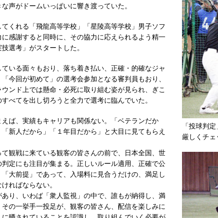
きな声がドームいっぱいに響き渡っていた。
てくれる「飛龍高等学校」「星陵高等学校」男子ソフ
力に感謝すると同時に、その協力に応えられるよう精一
実技選考」がスタートした。
ている面々もおり、落ち着き払い、正確・的確なジャ
、「今回が初めて」の選考会参加となる審判員もおり、
ラウンド上では懸命・必死に取り組む姿が見られ、ぎこ
のすべてを出し切ろうと全力で選考に臨んでいた。
えば、実績もキャリアも関係ない。「ベテランだか
「投球判定
、「新人だから」「１年目だから」と大目に見てもらえ
厳しくチェ
て観戦に来ている観客の皆さんの前で、日本全国、世
の判定にも注目が集まる。正しいルール適用、正確で公
、「大前提」であって、入場料に見合うだけの、満足し
なければならない。
あり、いわば「衆人監視」の中で、誰もが納得し、満
。その一挙手一投足が、観客の皆さん、配信を楽しみに
」に晒されていることを認識し、取り組んでいく必要が