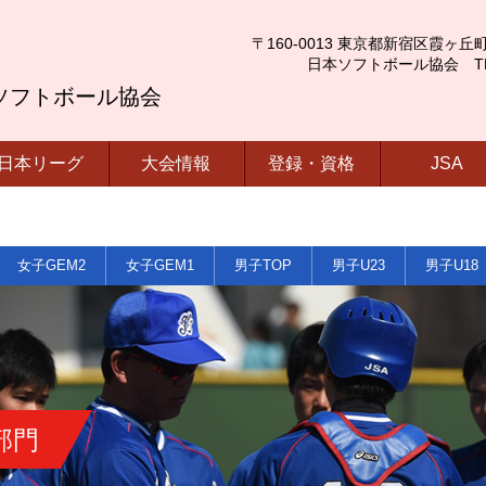
〒160-0013 東京都新宿区霞ヶ丘町4番2号
日本ソフトボール協会 TEL.03-
ソフトボール協会
日本リーグ
大会情報
登録・資格
JSA
女子GEM2
女子GEM1
男子TOP
男子U23
男子U18
部門