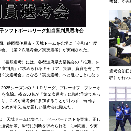
考会」が実
本女子ソフトボールリーグ担当審判員選考会
日間、静岡県伊豆市・天城ドームを会場に「令和８年度
考会」（第２次選考会／実技選考）が実施された。
（書類選考）には、各都道府県支部協会の「推薦」を
当審判員」に求められるキャリア、実績、資質を有して
選考会初日
第２次選考会」となる「実技選考」へと進むことになっ
験）が行わ
025シーズンの「ＪＤリーグ」プレーオフ、プレーオ
」を免除。残る53名が「第２次選考」に臨む予定であっ
より、２名が選考会に参加することが叶わず、当日は
をめざす51名が厳しい選考会に臨んだ。
は、天城ドームに集合し、ペーパーテストを実施。正し
は適切か等、瞬時に判断を求められる「〇×問題」や実