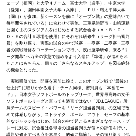
ェーブ（福岡）と大学４チーム：富士大学（岩手）、中京大学
（愛知）、園田学園女子大学（兵庫）、ＩＰＵ・環太平洋大学
（岡山）が参加。新シーズンを前に『オープン戦』の意味合いで
毎年開催されている）に合わせて実施。三重県熊野市・山崎運動
公園くまのスタジアムをはじめとする試合会場（Ａ・Ｂ・Ｃ・
Ｄ・Ｅの合計５球場を使用）にそれぞれ研修生（リーグ担当審判
員）を割り振り、実際の試合の中で球審・一塁審・二塁審・三塁
審の実戦研修をローテーションで行い、夜は座学研修。来る ″リ
ーグ開幕″ へ万全の状態で臨めるよう入念に「準備」が進められ
たことはもちろん、個々の「さらなるスキルアップ」を図る絶好
の機会となった。
実戦研修では、開幕を直前に控え、このオープン戦で ″最後の
仕上げ″ に取りかかる選手・チーム同様、審判員も「本番モー
ド」。日本女子ソフトボールのトップリーグ、世界最高峰の女子
ソフトボールリーグと言っても過言ではない「JD.LEAGUE」所
属チームのスピード・パワーを「リーグ担当審判員」の立場で改
めて体感しながら、ストライク、ボール、アウト、セーフの基本
的なジャッジをはじめ、試合の中で起こるさまざまなケース・プ
レーに対応。試合後は各球場の担当審判長が個々の評価を行い、
課題や修正すべき点を素早く、的確に指摘し、その振り返り（他