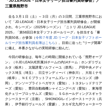
「JD.LEAGUE・日本女子リーグ担当審判員研修会」／
三重県熊野市
去る３月１日（土）～３日（月）の３日間、三重県熊野市にお
いて「JD.LEAGUE・日本女子リーグ担当審判員研修会」が開催
され、今シーズン（2025年シーズン）「ニトリ JD.LEAGUE
2025」「第58回日本女子ソフトボールリーグ」を担当する「審
判員50名」が参加（
令和７年度 JD.リーグ・日本女子ソフトボー
ルリーグ担当審判員名簿はこちら
）。目前に迫った ″リーグ開幕″
に備え、本番さながらの実戦研修に励んだ。
今回の研修会は、毎年この時期に開催されている「熊野オープ
ン」（※JD.LEAGUE所属16チームの内14チーム：ホンダリヴェ
ルタ（栃木）、太陽誘電ソルフィーユ（群馬）、戸田中央メディ
ックス埼玉（埼玉）、日立サンディーバ（神奈川）、大垣ミナモ
（岐阜）、ＮＥＣプラットフォームズレッドファルコンズ（静
岡）、デンソーブライトペガサス（愛知）、トヨタレッドテリア
ーズ（愛知）、豊田自動織機シャイニングベガ（愛知）、東海理
化チェリーブロッサムズ（愛知）、ＳＧホールディングスギャラ
クシースターズ（京都）、SHIONOGIレインボーストークス（兵
庫）、伊予銀行ヴェールズ（愛媛）、タカギ北九州ウォーターウ