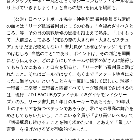
営スタッフが一体・一丸となって今シーズンもソフトボールを盛
り上げていきましょう！」と自らの想いを伝える場面も。
（公財）日本ソフトボール協会・神谷和宏 審判委員長ら講師
の面々は「リーグ担当審判員としての心得」「今後めざすべきと
ころ」等、その日の実戦研修の総括も踏まえて熱弁。「まずもっ
て、大前提としてある『判定の際の大きな声・大きなゼスチュ
ア』がまだまだ物足りない！ 審判員が ″正確なジャッジ″ をする
のはむしろ ″当然のこと″ であり、ポイントは、その判定を周囲
にどう伝えるか、どのようにしてチームや観客の皆さんに納得し
てもらうかにある」と口火を切ると、「リーグ担当審判員に選ば
れたこと。それはゴールではなく、あくまで『スタート地点に立
ったに過ぎない』ということを今一度肝に銘じてほしい。球審・
一塁審・二塁審・三塁審と四審すべてリーグ審判員でさばけるの
は、現行、JD.LEAGUEのファイナル（※ダイヤモンドシリー
ズ）のみ。リーグ審判員１年目のルーキーであろうが、10年以
上のキャリアを持つベテランであろうが、常にその最高の舞台を
めざしてもらいたいし、ここにいる全員が『より高いレベル』で
『切磋琢磨し続ける』ことを強く求めたい!!」とあえて「厳しい
言葉」を投げかける姿が印象的であった。