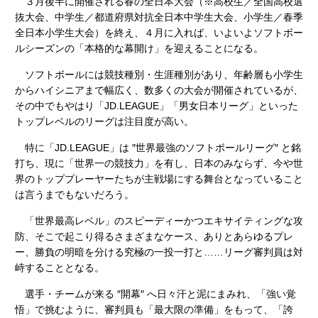
３月後半に開催される春の全日本大会（※高校生／全国高校選
抜大会、中学生／都道府県対抗全日本中学生大会、小学生／春季
全日本小学生大会）を終え、４月に入れば、いよいよソフトボー
ルシーズンの「本格的な幕開け」を迎えることになる。
ソフトボールには競技種別・生涯種別があり、年齢層も小学生
からハイシニアまで幅広く、数多くの大会が開催されているが、
その中でもやはり「JD.LEAGUE」「男女日本リーグ」といった
トップレベルのリーグは注目度が高い。
特に「JD.LEAGUE」は ″世界最強のソフトボールリーグ″ と銘
打ち、現に「世界一の競技力」を有し、日本のみならず、今や世
界のトッププレーヤーたちが主戦場にする舞台となっていること
は言うまでもないだろう。
「世界最高レベル」のスピーディーかつエキサイティングな攻
防、そこで起こり得るさまざまなケース、ありとあらゆるプレ
ー、勝負の明暗を分ける究極の一投一打と……リーグ審判員は対
峙することとなる。
選手・チームが来る ″開幕″ へ日々汗と泥にまみれ、「強い覚
悟」で挑むように、審判員も「最大限の準備」をもって、「誇