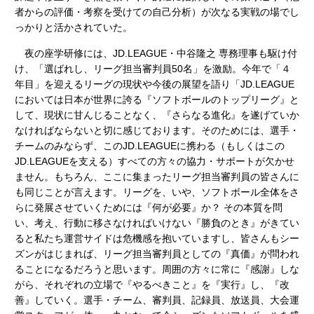
者からの評価・考察を受けての自己分析）が次なる実戦の場でし
っかりと活かされていた。
夜の座学研修には、JD.LEAGUE・中谷隆之 専務理事も駆け付
け、「選ばれし、リーグ担当審判員50名」を激励。今年で「４
年目」を迎えるリーグの現状や今後の展望を語り「JD.LEAGUE
においては日本が世界に誇る『ソフトボールのトップリーグ』と
して、現状に甘んじることなく、『さらなる進化』を遂げていか
なければならないと切に感じております。そのためには、選手・
チームのみならず、このJD.LEAGUEに携わる（もしくはこの
JD.LEAGUEを支える）すべての方々の協力・サポートが欠かせ
ません。もちろん、ここに集まったリーグ担当審判員の皆さんに
も同じことが言えます。リーグを、いや、ソフトボール全体をさ
らに発展させていくためには『何が必要』か？ その本質を問
い、考え、行動に移さなければいけない『勝負のとき』がきてい
ると私たち運営サイドは危機感を抱いていますし、皆さんもシー
ズンがはじまれば、リーグ担当審判員としての『真価』が問われ
ることになるだろうと思います。周囲の方々に常に『感謝』しな
がら、それぞれの立場で『やるべきこと』を『実行』し、『改
善』していく。選手・チーム、審判員、記録員、放送員、大会運