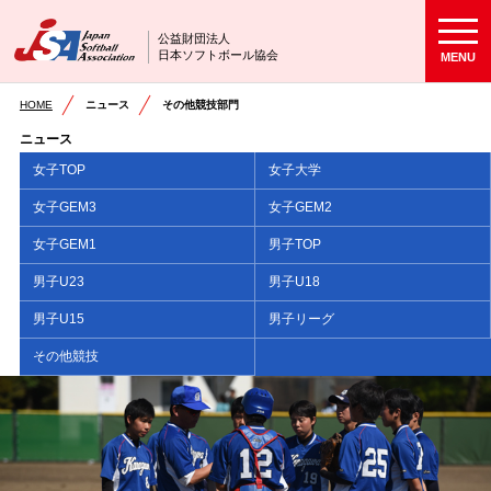
公益財団法人
日本ソフトボール協会
MENU
HOME
ニュース
その他競技部門
ニュース
女子TOP
女子大学
女子GEM3
女子GEM2
女子GEM1
男子TOP
男子U23
男子U18
男子U15
男子リーグ
その他競技