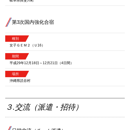
岐阜県揖斐川町
第3次国内強化合宿
種別
女子ＧＥＭ２（Ｕ16）
期間
平成29年12月18日～12月21日（4日間）
場所
沖縄県読谷村
３.交流（派遣・招待）