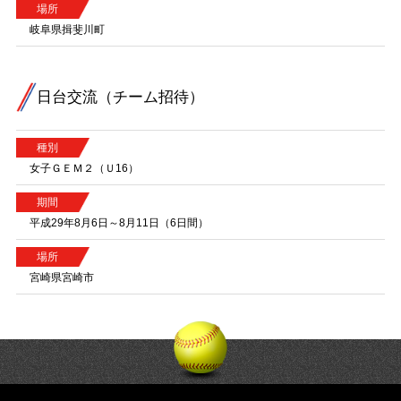
場所
岐阜県揖斐川町
日台交流（チーム招待）
種別
女子ＧＥＭ２（Ｕ16）
期間
平成29年8月6日～8月11日（6日間）
場所
宮崎県宮崎市