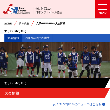
公益財団法人
日本ソフトボール協会
MENU
HOME
日本代表
女子GEM2(U16) 大会情報
女子GEM2(U16)
大会情報
2017年の代表選手
女子GEM2(U16)
大会情報
女子GEM2(U16)のニュースはこちら