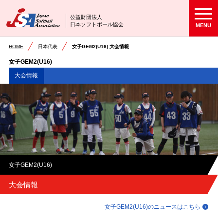
公益財団法人
日本ソフトボール協会
MENU
HOME
日本代表
女子GEM2(U16) 大会情報
女子GEM2(U16)
大会情報
女子GEM2(U16)
大会情報
女子GEM2(U16)のニュースはこちら