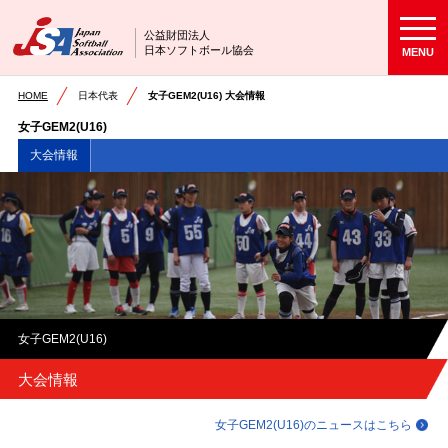
公益財団法人
日本ソフトボール協会
MENU
HOME
日本代表
女子GEM2(U16) 大会情報
女子GEM2(U16)
大会情報
女子GEM2(U16)
大会情報
女子GEM2(U16)のニュースはこちら