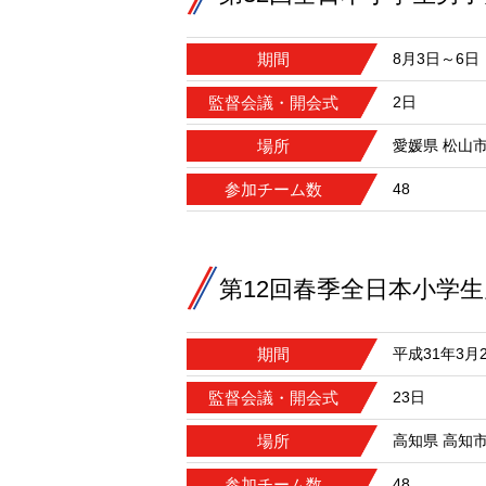
期間
8月3日～6日
監督会議・開会式
2日
場所
愛媛県 松山
参加チーム数
48
第12回春季全日本小学
期間
平成31年3月
監督会議・開会式
23日
場所
高知県 高知
参加チーム数
48