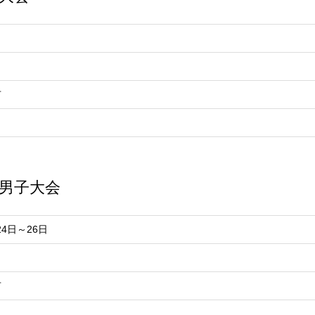
市
生男子大会
24日～26日
市