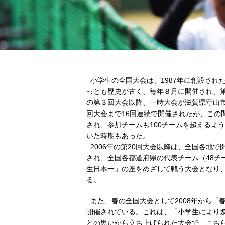
小学生の全国大会は、1987年に創設され
っとも歴史が古く、毎年８月に開催され、第
の第３回大会以降、一時大会が滋賀県守山市で
回大会まで16回連続で開催されたが、この
され、参加チームも100チームを超えるよ
いた時期もあった。
2006年の第20回大会以降は、全国各地
され、全国各都道府県の代表チーム（48チ
生日本一」の座をめざして戦う大会となり、今
る。
また、春の全国大会として2008年から「
開催されている。これは、「小学生により
との思いから立ち上げられた大会で、こち