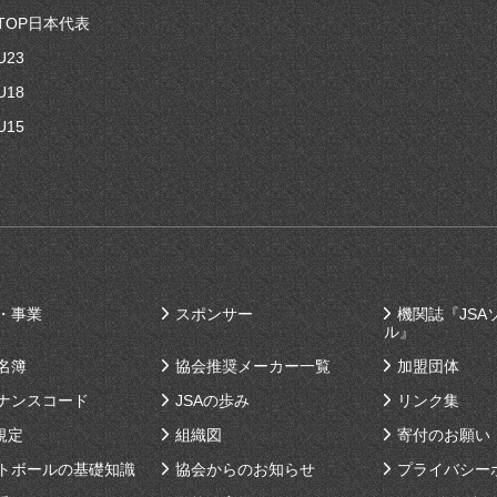
TOP日本代表
U23
U18
U15
・事業
スポンサー
機関誌『JSA
ル』
名簿
協会推奨メーカー一覧
加盟団体
ナンスコード
JSAの歩み
リンク集
規定
組織図
寄付のお願い
トボールの基礎知識
協会からのお知らせ
プライバシー