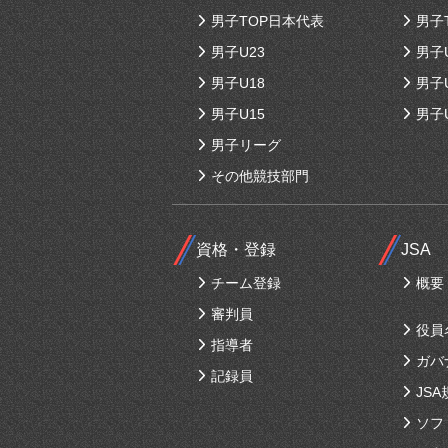
男子TOP日本代表
男子
男子U23
男子
男子U18
男子
男子U15
男子
男子リーグ
その他競技部門
資格・登録
JSA
チーム登録
概要
審判員
役員
指導者
ガバ
記録員
JSA
ソフ