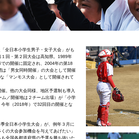
た「全日本小学生男子・女子大会」がも
１回・第２回大会は高知県。1989年
の開催に固定され、2004年の第18
間は「男女同時開催」の大会として開催
うな「マンモス大会」として開催されて
で開催。他の大会同様、地区予選制も導入
ーム／開催地は２チーム出場）が「小学
年（2018年）で32回目の開催とな
春季全日本小学生大会」が、例年３月に
多くの大会参加機会を与えてあげたい」
らも全国各都道府県の予選を勝ち抜いた