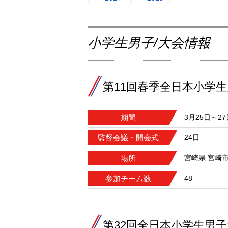
小学生男子/大会情報
第11回春季全日本小学
期間
3月25日～27
監督会議・開会式
24日
場所
宮崎県 宮崎
参加チーム数
48
第32回全日本小学生男