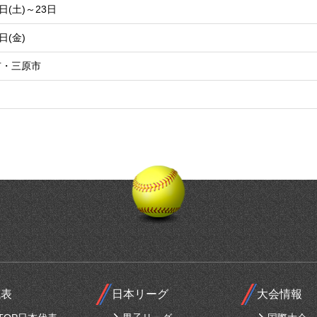
1日(土)～23日
日(金)
市・三原市
代表
日本リーグ
大会情報