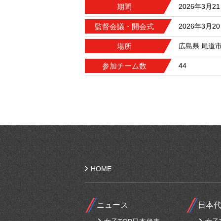
期間
2026年3月2
監督会議・開会式
2026年3月20
場所
広島県 尾道
参加チーム数
44
HOME
ニュース
日本