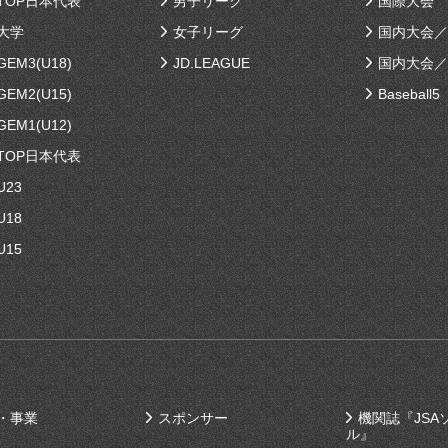
TOP日本代表
男子リーグ
国際大会
大学
女子リーグ
国内大会／
EM3(U18)
JD.LEAGUE
国内大会／
EM2(U15)
Baseball5
EM1(U12)
TOP日本代表
U23
U18
U15
・事業
スポンサー
機関誌『JSA
ル』