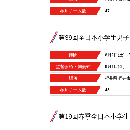
参加チーム数
47
第39回全日本小学生男
期間
8月2日(土)～
監督会議・開会式
8月1日(金)
場所
福井県 福井
参加チーム数
48
第19回春季全日本小学