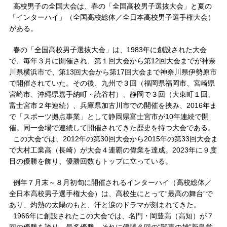
高校男子の全国大会は、春の「全国高校男子選抜大会」と夏の
「インターハイ」（全国高校総体／全日本高校男子選手権大会）
がある。
春の「全国高校男子選抜大会」は、1983年に創設された大会
で、毎年３月に開催され、第１回大会から第12回大会までが神奈
川県横浜市で、第13回大会から第17回大会まで神奈川県伊勢原市
で開催されていた。その後、九州で３回（福岡県福岡市、宮崎県
宮崎市、沖縄県嘉手納町・読谷村）、静岡で３回（大東町１回、
富士宮市２年連続）、兵庫県加古川市での開催を挟み、2016年ま
で「スポーツ拠点事業」として静岡県富士宮市が10年連続で開
催。同一会場で連続して開催されてきた歴史を持つ大会である。
この大会では、2012年の第30回大会から2015年の第33回大会ま
で大村工業高（長崎）が大会４連覇の偉業を達成。2023年に９度
目の優勝を飾り、優勝回数もトップに立っている。
例年７月末～８月初旬に開催されるインターハイ（高校総体／
全日本高校男子選手権大会）は、高校生にとって“最高の舞台”で
あり、灼熱の太陽のもと、汗と涙のドラマが刻まれてきた。
1966年に創設されたこの大会では、名門・岡豊高（高知）が７