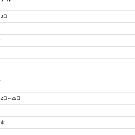
月3日
市
子
22日～25日
宮市