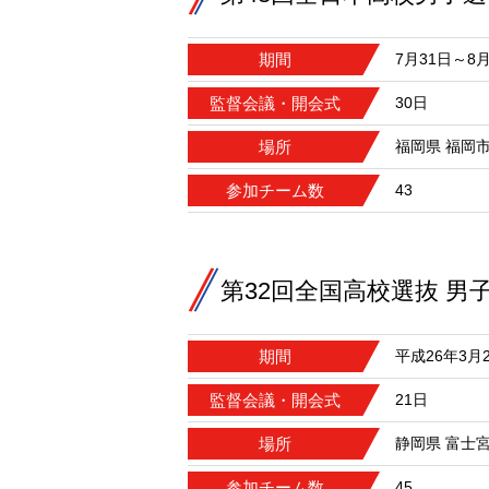
期間
7月31日～8
監督会議・開会式
30日
場所
福岡県 福岡
参加チーム数
43
第32回全国高校選抜 男
期間
平成26年3月
監督会議・開会式
21日
場所
静岡県 富士
参加チーム数
45