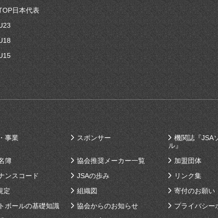
TOP日本代表
U23
U18
U15
・事業
スポンサー
機関誌『JSA
ル』
名簿
協会推奨メーカー一覧
加盟団体
ナンスコード
JSAの歩み
リンク集
規定
組織図
寄付のお願い
トボールの基礎知識
協会からのお知らせ
プライバシー