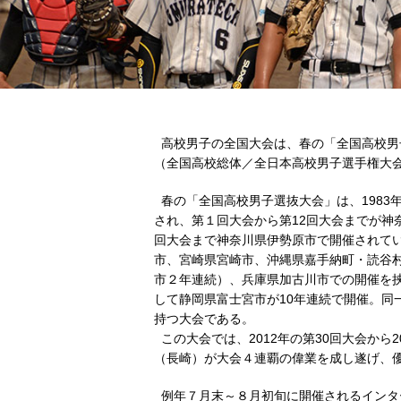
高校男子の全国大会は、春の「全国高校男
（全国高校総体／全日本高校男子選手権大
春の「全国高校男子選抜大会」は、1983
され、第１回大会から第12回大会までが神奈
回大会まで神奈川県伊勢原市で開催されて
市、宮崎県宮崎市、沖縄県嘉手納町・読谷
市２年連続）、兵庫県加古川市での開催を
して静岡県富士宮市が10年連続で開催。同
持つ大会である。
この大会では、2012年の第30回大会から2
（長崎）が大会４連覇の偉業を成し遂げ、
例年７月末～８月初旬に開催されるインタ