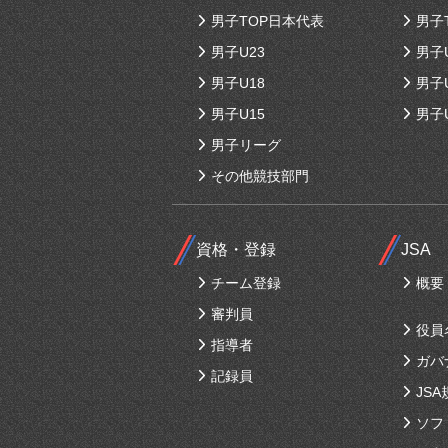
男子TOP日本代表
男子
男子U23
男子
男子U18
男子
男子U15
男子
男子リーグ
その他競技部門
資格・登録
JSA
チーム登録
概要
審判員
役員
指導者
ガバ
記録員
JSA
ソフ