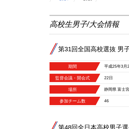
高校生男子/大会情報
第31回全国高校選抜 男
期間
平成25年3月
監督会議・開会式
22日
場所
静岡県 富士
参加チーム数
46
第48回全日本高校男子