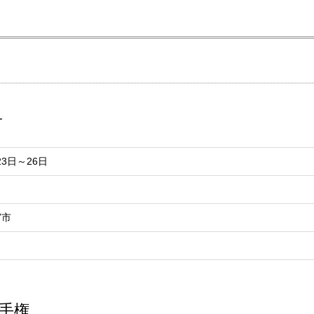
子
23日～26日
宮市
選手権