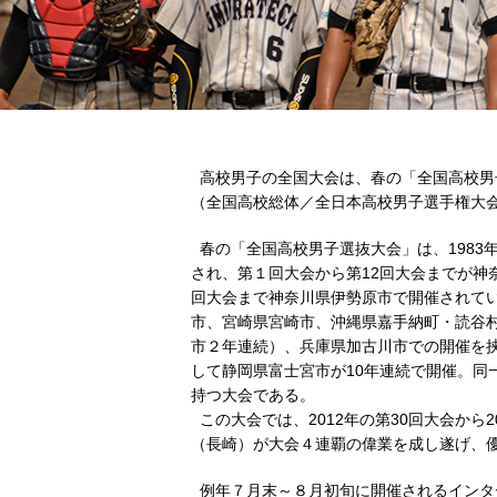
高校男子の全国大会は、春の「全国高校男
（全国高校総体／全日本高校男子選手権大
春の「全国高校男子選抜大会」は、1983
され、第１回大会から第12回大会までが神奈
回大会まで神奈川県伊勢原市で開催されて
市、宮崎県宮崎市、沖縄県嘉手納町・読谷
市２年連続）、兵庫県加古川市での開催を
して静岡県富士宮市が10年連続で開催。同
持つ大会である。
この大会では、2012年の第30回大会から2
（長崎）が大会４連覇の偉業を成し遂げ、
例年７月末～８月初旬に開催されるインタ