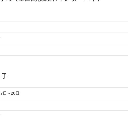
市
男子
17日～20日
市