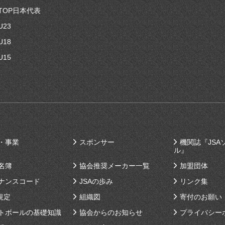
TOP日本代表
U23
U18
U15
・事業
スポンサー
機関誌『JSA
ル』
名簿
協会推奨メーカー一覧
加盟団体
ナンスコード
JSAの歩み
リンク集
規定
組織図
寄付のお願い
トボールの基礎知識
協会からのお知らせ
プライバシー