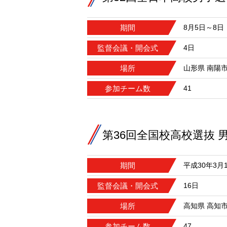
期間
8月5日～8日
監督会議・開会式
4日
場所
山形県 南陽
参加チーム数
41
第36回全国校高校選抜 
期間
平成30年3月
監督会議・開会式
16日
場所
高知県 高知
参加チーム数
47