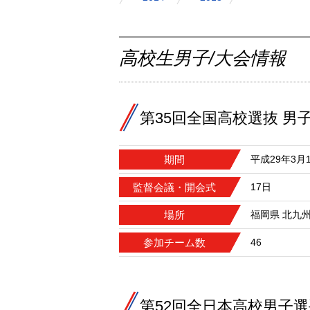
高校生男子/大会情報
第35回全国高校選抜 男
期間
平成29年3月1
監督会議・開会式
17日
場所
福岡県 北九
参加チーム数
46
第52回全日本高校男子