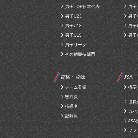
男子TOP日本代表
男子
男子U23
男子
男子U18
男子
男子U15
男子
男子リーグ
その他競技部門
資格・登録
JSA
チーム登録
概要
審判員
役員
指導者
ガバ
記録員
JSA
ソフ