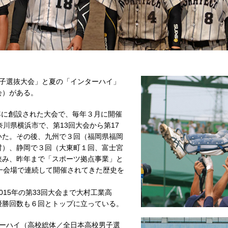
子選抜大会」と夏の「インターハイ」
会）がある。
年に創設された大会で、毎年３月に開催
川県横浜市で、第13回大会から第17
いた。その後、九州で３回（福岡県福岡
村）、静岡で３回（大東町１回、富士宮
挟み、昨年まで「スポーツ拠点事業」と
一会場で連続して開催されてきた歴史を
015年の第33回大会まで大村工業高
優勝回数も６回とトップに立っている。
ーハイ（高校総体／全日本高校男子選