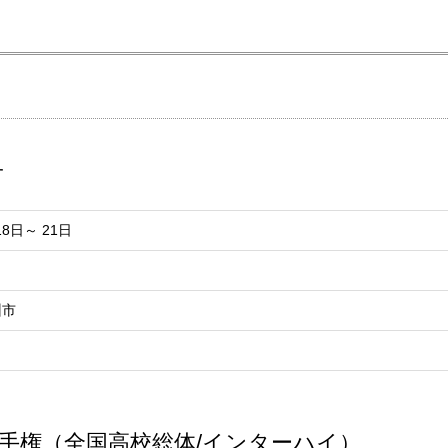
子
8日～ 21日
州市
選手権（全国高校総体/インターハイ）