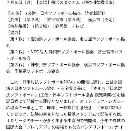
７月８日（月）【会場】横浜スタジアム（神奈川県横浜市）
【主 催】（公財）日本ソフトボール協会、読売新聞社
【共催】（第２戦）：富士宮市（第３戦）：横浜市（予定）
【特別後援】（第２戦）：静岡第一テレビ
【協力】
（第１戦）：愛知県ソフトボール協会、名古屋市ソフトボール協
会
（第２戦）：NPO法人 静岡県ソフトボール協会、富士宮市ソフ
トボール協会
（第３戦）：神奈川県ソフトボール協会、横浜市ソフトボール協
会、千葉県ソフトボール協会
この「日米対抗ソフトボール2024」の開催に際し、公益財団
法人日本ソフトボール協会 ・三宅豊会長は、「本年も『日米対
抗ソフトボール』(主催：日本ソフトボール協会 読売新聞社)を標
記日程にて開催する運びとなりました。オリンピック・レガシー
の継承の一環として、昨年、一昨年に引き続き、『東京2020オ
リンピック』決勝の舞台となった横浜スタジアムで開催する他、
ＪＤリーグのチームが多く集まる中京圏で初開催、今年の野球の
国際大会『プレミア12』の会場ともなるバンテリンドーム ナゴ