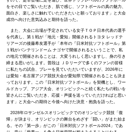
をその目でご覧いただき、肌で感じ、ソフトボールの真の魅力、
面白さ、楽しさに触れていただきたいと願っております」と大会
成功へ向けた意気込みと期待を語った。
また、大会に出場が予定されている女子ＴＯＰ日本代表の選手
を代表し、第１戦が「地元・愛知」開催されるトヨタ レッドテ
リアーズの後藤希友選手が「本年の『日米対抗ソフトボール』第
１戦がバンテリンドーム ナゴヤで開催されるということで、私
の地元で開催されることは、大変うれしく思いますし、身の引き
締まる思いがします。普段は ＪＤリーグで多くのファンの皆様
に私たちの試合、プレーを見ていただいていますが、2026年に
は愛知・名古屋アジア競技大会が愛知県で開催されることも決ま
っております。この『日米対抗ソフトボール』を契機とし、ワー
ルドカップ、アジア大会、オリンピックへと続く私たちの戦いを
皆さんにご覧いただき、応援・声援を送っていただければと思い
ます」と大会への期待と今後へ向けた決意・抱負を語った。
2028年ロサンゼルスオリンピックでのオリンピック競技「復
帰」が決まり、オリンピックの舞台をめざす「闘い」がまた始ま
る。その「第一歩」がこの「日米対抗ソフトボール2024」であ
り、常に「世界一」を争う日米両国が相まみえることになる。