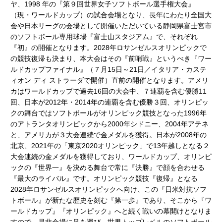
ヤ、1998 年の『第９回世界女子ソフトボール選手権大会』
（現・ワールドカップ）の試合会場となり、長年にわたり全国大
会や日本リーグの会場として開催いただいている静岡県富士宮市
のソフトボール専用球場『富士山スタジアム』で、それぞれ
『初』の開催となります。2028年ロサンゼルスオリンピックで
の競技復帰も決まり、本大会はその『前哨戦』というべき『ワー
ルドカップファイナル』（７月15日～21日／イタリア・カステ
ィオン ディ ストラーダで開催）直前の開催となります。アメリ
カはワールドカップで過去16回の大会中、７連覇を含む優勝11
回、日本が2012年・2014年の連覇を含む優勝３回、オリンピッ
クの舞台ではソフトボールがオリンピック競技となった1996年
のアトランタオリンピックから2000年シドニー、2004年アテネ
と、アメリカが３大会連続で金メダルを獲得。日本が2008年の
北京、2021年の「東京2020オリンピック」で13年越しとなる２
大会連続の金メダルを獲得しており、ワールドカップ、オリンピ
ックの『世界一』を決める舞台で常に『決勝』で顔を合わせる
『最大のライバル』です。オリンピック競技『復帰』となる
2028年ロサンゼルスオリンピックへ向け、この『日米対抗ソフ
トボール』が新たな歴史を刻む『第一歩』であり、そこから『ワ
ールドカップ』『オリンピック』へと続く戦いの幕開けとなりま
すので、是非会場に足を運び、世界トップレベルのソフトボール