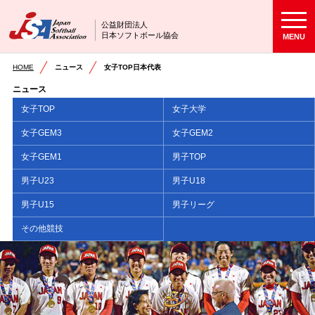
公益財団法人
日本ソフトボール協会
MENU
HOME
ニュース
女子TOP日本代表
ニュース
女子TOP
女子大学
女子GEM3
女子GEM2
女子GEM1
男子TOP
男子U23
男子U18
男子U15
男子リーグ
その他競技