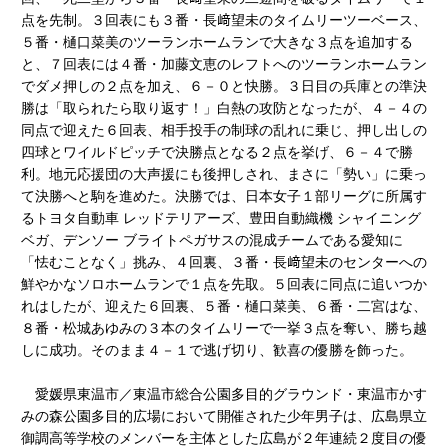
点を先制。３回表にも３番・長﨑望未のタイムリーツーベース、
５番・樋口菜美のツーランホームランで大きな３点を追加する
と、７回表には４番・加藤文恵のレフトへのツーランホームラン
でダメ押しの２点を加え、６－０と快勝。３日目の兵庫との準決
勝は「取られたら取り返す！」白熱の攻防となったが、４－４の
同点で迎えた６回表、相手投手の制球の乱れに乗じ、押し出しの
四球とワイルドピッチで決勝点となる２点を挙げ、６－４で勝
利。地元応援団の大声援にも後押しされ、まさに「勢い」に乗っ
て決勝へと駒を進めた。決勝では、日本女子１部リーグに所属す
るトヨタ自動車 レッドテリアーズ、豊田自動織機 シャイニング
ベガ、デンソー ブライトペガサスの混成チームである愛知に
「怯むことなく」挑み、４回裏、３番・長﨑望未のセンターへの
鮮やかなソロホームランで１点を先取。５回表に同点に追いつか
れはしたが、迎えた６回裏、５番・樋口菜美、６番・二宮はな、
８番・松城あゆみの３本のタイムリーで一挙３点を奪い、勝ち越
しに成功。そのまま４－１で逃げ切り、歓喜の優勝を飾った。
愛媛県東温市／東温市総合公園多目的グラウンド・東温市かす
みの森公園多目的広場において開催された少年男子は、広島県立
御調高等学校のメンバーを主体とした広島が２年連続２度目の優