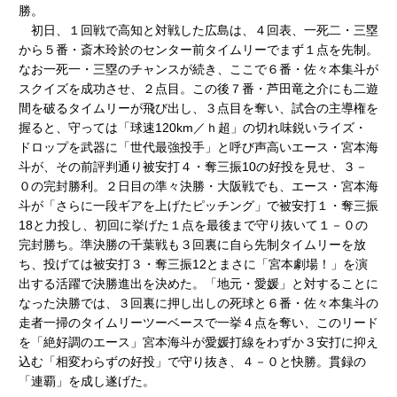
勝。
初日、１回戦で高知と対戦した広島は、４回表、一死二・三塁
から５番・斎木玲於のセンター前タイムリーでまず１点を先制。
なお一死一・三塁のチャンスが続き、ここで６番・佐々本集斗が
スクイズを成功させ、２点目。この後７番・芦田竜之介にも二遊
間を破るタイムリーが飛び出し、３点目を奪い、試合の主導権を
握ると、守っては「球速120km／ｈ超」の切れ味鋭いライズ・
ドロップを武器に「世代最強投手」と呼び声高いエース・宮本海
斗が、その前評判通り被安打４・奪三振10の好投を見せ、３－
０の完封勝利。２日目の準々決勝・大阪戦でも、エース・宮本海
斗が「さらに一段ギアを上げたピッチング」で被安打１・奪三振
18と力投し、初回に挙げた１点を最後まで守り抜いて１－０の
完封勝ち。準決勝の千葉戦も３回裏に自ら先制タイムリーを放
ち、投げては被安打３・奪三振12とまさに「宮本劇場！」を演
出する活躍で決勝進出を決めた。「地元・愛媛」と対することに
なった決勝では、３回裏に押し出しの死球と６番・佐々本集斗の
走者一掃のタイムリーツーベースで一挙４点を奪い、このリード
を「絶好調のエース」宮本海斗が愛媛打線をわずか３安打に抑え
込む「相変わらずの好投」で守り抜き、４－０と快勝。貫録の
「連覇」を成し遂げた。