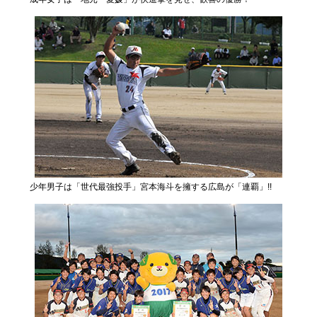
少年男子は「世代最強投手」宮本海斗を擁する広島が「連覇」!!