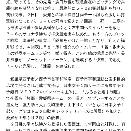
点。守っても、その先発・浜口辰也が緩急自在のピッチングで兵
庫打線を散発４安打に抑え、最終的に５－０の完封勝利を飾り、
初戦突破。２日目、愛知との準々決勝は両チーム譲らぬ激しい打
撃戦となったが、６－６の同点で迎えた７回裏、一死一・二塁か
ら最後は６番・保坂真樹がしぶとく左中間へタイムリーを放ち、
７－６のサヨナラ勝ちで準決勝進出を決めた。もう一方のブロッ
ク同様、準決勝が事実上「優勝をかけた一戦」となり、迎えた福
井戦では、４回表に５番・床井優介のタイムリー、１番・坂田大
士の満塁ホームラン等で一挙７得点。この打線の援護に先発・長
井風雅が「ノーヒット・ノーラン」を達成する「快投」で応え、
７－０と完勝し、「連覇」を達成した。
愛媛県西予市／西予市営宇和球場・西予市宇和運動公園多目的
広場で開催された成年女子は、日本女子１部リーグに所属する伊
予銀行 ＶＥＲＴＺのメンバーを主体に、「ふるさと選手制度」
で今回も「故郷・愛媛県チーム」の一員としてプレーすることを
選んだ「強力助っ人」長﨑望未、山下りら（※ともに日本女子１
部リーグではトヨタ自動車 レッドテリアーズに所属）を加えた
愛媛が７年ぶり２度目の優勝。
２日目の準々決勝から登場した愛媛は、まず岡山と対戦し、初
回、一死二塁から３番・長﨑望未の二遊間を破るタイムリーで１