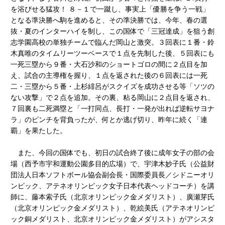
を浴びせる猛攻！ ８－１で一蹴し、事実上「優勝を争う一戦」
となる準決勝へ駒を進めると、その準決勝では、今年、春の選
抜・夏のインターハイを制し、この国体で「三冠達成」を狙う創
志学園高校の単独チームで臨んだ岡山と激突。３回表に１番・鈴
木真唯のタイムリーツーベースで１点を先制した後、５回表にも
一死三塁から９番・大石沙和のショートゴロの間に２点目を加
え、試合の主導権を握り、１点を返された後の６回表には一死
二・三塁から５番・上杉緋呂がスクイズを成功させる等「ソツの
ない攻撃」で２点を追加。その裏、粘る岡山に２点目を返され、
７回裏も二死満塁と「一打同点、長打・一発が出れば逆転サヨナ
ラ」のピンチを背負ったが、何とか逃げ切り、昨年に続く「連
覇」を果たした。
また、今回の国体でも、初日の試合終了後に成年女子の部の会
場（西予市宇和運動公園多目的広場）で、宇津木妙子氏（公益財
団法人日本ソフトボール協会副会長・国際委員長／シドニーオリ
ンピック、アテネオリンピック女子日本代表ヘッドコーチ）を講
師に、藤本索子氏（北京オリンピック金メダリスト）、廣瀬芽氏
（北京オリンピック金メダリスト）、乾絵美氏（アテネオリンピ
ック銅メダリスト、北京オリンピック金メダリスト）がアシスタ