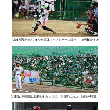
「2017愛顔つなぐえひめ国体（ソフトボール競技）」が開催された
２日目が終日雨に見舞われたものの、３日間にわたり熱戦を展開