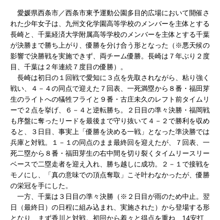
愛媛県西条市／西条市東予運動公園多目的広場において開催さ
れた少年女子は、九州文化学園高等学校のメンバーを主体とする
長崎と、千葉経済大学附属高等学校のメンバーを主体とする千葉
が決勝まで勝ち上がり、優勝を分け合う形となった（※悪天候の
影響で決勝戦を実施できず、両チーム優勝。長崎は７年ぶり２度
目、千葉は２年連続７度目の優勝）。
長崎は初日の１回戦で愛知に３点を先取されながら、粘り強く
戦い、４－４の同点で迎えた７回表、一死満塁から８番・福田芽
生のライトへの犠牲フライと９番・古庄未久のレフト前タイムリ
ーで２点を挙げ、６－４と逆転勝ち。２日目の準々決勝・福岡戦
も序盤に奪ったリードを最後まで守り抜いて４－２で勝利を収め
ると、３日目、事実上「優勝を決める一戦」となった準決勝では
兵庫と対戦。１－１の同点のまま最終回を迎えたが、７回表、一
死二塁から８番・福田芽生の右中間を切り裂くタイムリースリー
ベースで二塁走者を迎え入れ、勝ち越しに成功。２－１で接戦を
モノにし、「真の意味での頂点奪取」こそ叶わなかったが、優勝
の栄冠を手にした。
一方、千葉は３日目の準々決勝（※２日目が雨のため中止。翌
日（最終日）の日程に組み込まれ、実施された）から登場する形
となり、まず香川と対戦。初回から着々と得点を重ね、14安打