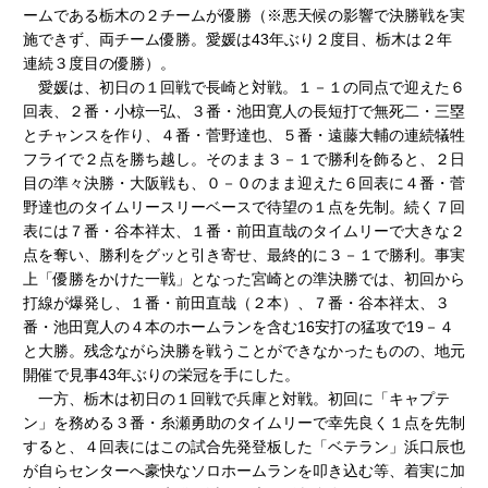
ームである栃木の２チームが優勝（※悪天候の影響で決勝戦を実
施できず、両チーム優勝。愛媛は43年ぶり２度目、栃木は２年
連続３度目の優勝）。
愛媛は、初日の１回戦で長崎と対戦。１－１の同点で迎えた６
回表、２番・小椋一弘、３番・池田寛人の長短打で無死二・三塁
とチャンスを作り、４番・菅野達也、５番・遠藤大輔の連続犠牲
フライで２点を勝ち越し。そのまま３－１で勝利を飾ると、２日
目の準々決勝・大阪戦も、０－０のまま迎えた６回表に４番・菅
野達也のタイムリースリーベースで待望の１点を先制。続く７回
表には７番・谷本祥太、１番・前田直哉のタイムリーで大きな２
点を奪い、勝利をグッと引き寄せ、最終的に３－１で勝利。事実
上「優勝をかけた一戦」となった宮崎との準決勝では、初回から
打線が爆発し、１番・前田直哉（２本）、７番・谷本祥太、３
番・池田寛人の４本のホームランを含む16安打の猛攻で19－４
と大勝。残念ながら決勝を戦うことができなかったものの、地元
開催で見事43年ぶりの栄冠を手にした。
一方、栃木は初日の１回戦で兵庫と対戦。初回に「キャプテ
ン」を務める３番・糸瀬勇助のタイムリーで幸先良く１点を先制
すると、４回表にはこの試合先発登板した「ベテラン」浜口辰也
が自らセンターへ豪快なソロホームランを叩き込む等、着実に加