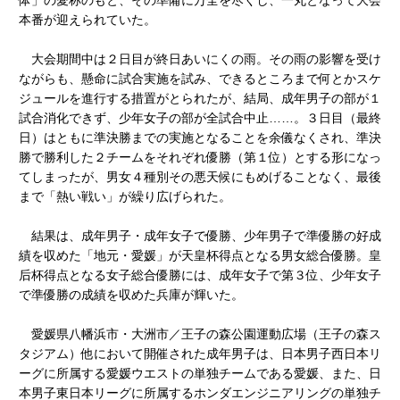
体」の愛称のもと、その準備に万全を尽くし、一丸となって大会
本番が迎えられていた。
大会期間中は２日目が終日あいにくの雨。その雨の影響を受け
ながらも、懸命に試合実施を試み、できるところまで何とかスケ
ジュールを進行する措置がとられたが、結局、成年男子の部が１
試合消化できず、少年女子の部が全試合中止……。３日目（最終
日）はともに準決勝までの実施となることを余儀なくされ、準決
勝で勝利した２チームをそれぞれ優勝（第１位）とする形になっ
てしまったが、男女４種別その悪天候にもめげることなく、最後
まで「熱い戦い」が繰り広げられた。
結果は、成年男子・成年女子で優勝、少年男子で準優勝の好成
績を収めた「地元・愛媛」が天皇杯得点となる男女総合優勝。皇
后杯得点となる女子総合優勝には、成年女子で第３位、少年女子
で準優勝の成績を収めた兵庫が輝いた。
愛媛県八幡浜市・大洲市／王子の森公園運動広場（王子の森ス
タジアム）他において開催された成年男子は、日本男子西日本リ
ーグに所属する愛媛ウエストの単独チームである愛媛、また、日
本男子東日本リーグに所属するホンダエンジニアリングの単独チ