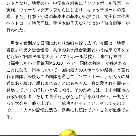
ントとなり、地元の小・中学生を対象に「ソフトボール教室」を
実施。ウォーミングアップからはじまり、キャッチボールの指
導、また、打撃・守備の基本中の基本が伝授され、女子日本代表
ヘッドコーチ時代同様、宇津木妙子氏ならではの「熱血指導」が
行われた。
男女４種別が３日間にわたり熱戦を繰り広げ、今回は「地元・
愛媛」の男女総合優勝、兵庫の女子総合優勝という結果で幕を閉
じた第72回国民体育大会（ソフトボール競技）。来年は福井
（福井しあわせ元気国体2018）へと「国体の舞台」が移される
ことになる。日本において「国内最大のスポーツの祭典」と言わ
れる国体。今後もこの国体を通じて「ソフトボール」が人々の身
近にあり続け、親しまれることはもちろん、真に愛される競技へ
発展していってほしいと切に願う。そのためには、まず開催地の
行政や関係者、そして選手たちがともに手を取り合い、一丸とな
って大会を「盛り上げ」、「成功させる」こと。そしてその上
で……「人々の記憶に残る」祭典にし続けていくことが重要であ
る。