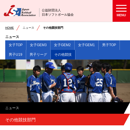
公益財団法人
日本ソフトボール協会
MENU
HOME
ニュース
その他競技部門
ニュース
女子TOP
女子GEM3
女子GEM2
女子GEM1
男子TOP
男子U19
男子リーグ
その他競技
ニュース
その他競技部門