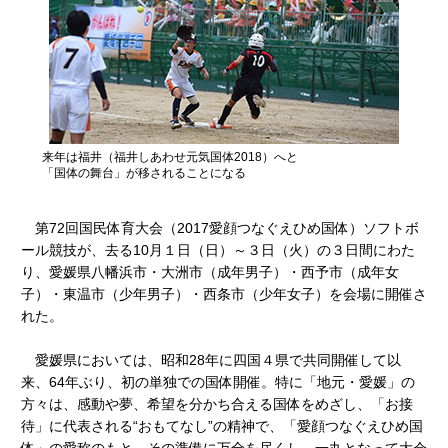
来年は福井（福井しあわせ元気国体2018）へと
「国体の舞台」が移されることになる
第72回国民体育大会（2017愛顔つなぐえひめ国体）ソフトボ
ール競技が、去る10月１日（日）～３日（火）の３日間にわた
り、愛媛県八幡浜市・大洲市（成年男子）・西予市（成年女
子）・東温市（少年男子）・西条市（少年女子）を会場に開催さ
れた。
愛媛県においては、昭和28年に四国４県で共同開催して以
来、64年ぶり、初の単独での国体開催。特に「地元・愛媛」の
方々は、感動や夢、希望を分かち合える国体をめざし、「お接
待」に代表される“おもてなし”の精神で、「愛顔つなぐえひめ国