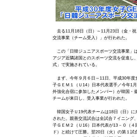
去る11月18日（日）～11月23日（金
交流事業（チーム受入）」が行われた。
この「日韓ジュニアスポーツ交流事業」は2
アジア近隣諸国とのスポーツ交流を促進し
式」で実施されている。
まず、今年９月６日～11日、平成30年度
子ＧＥＭ１（Ｕ14）日本代表選手／今年1
外強化合宿に参加したメンバー）が韓国・釜
チームが来日し、受入事業が行われた。
韓国女子Ｕ19代表チームは18日（日）に
された。親善交流試合は全試合７イニング、
子ＧＥＭ２（Ｕ16）日本代表が13－０（
ド）と続けて圧勝。翌20日（火）の第１試