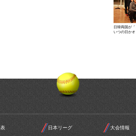
日韓両国が「
いつの日かオ
代表
日本リーグ
大会情報