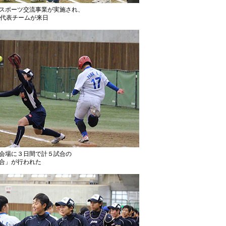
スポーツ交流事業が実施され、
9代表チームが来日
会場に３日間で計５試合の
合」が行われた