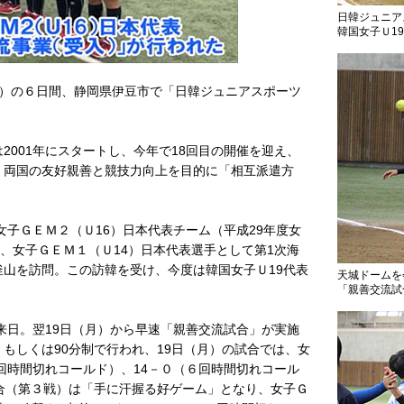
日韓ジュニア
韓国女子Ｕ1
・祝）の６日間、静岡県伊豆市で「日韓ジュニアスポーツ
001年にスタートし、今年で18回目の開催を迎え、
、両国の友好親善と競技力向上を目的に「相互派遣方
女子ＧＥＭ２（Ｕ16）日本代表チーム（平成29年度女
月、女子ＧＥＭ１（Ｕ14）日本代表選手として第1次海
山を訪問。この訪韓を受け、今度は韓国女子Ｕ19代表
天城ドームを
「親善交流試
来日。翌19日（月）から早速「親善交流試合」が実施
もしくは90分制で行われ、19日（月）の試合では、女
４回時間切れコールド）、14－０（６回時間切れコール
合（第３戦）は「手に汗握る好ゲーム」となり、女子Ｇ