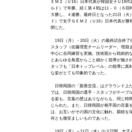
ＥＭ２（Ｕ16）日本代表が韓国女子Ｕ19
ルド）で辛勝。続く第４戦は11－０（６回
大勝し、４連勝。最終日となった21日（火
ド）で女子ＧＥＭ２（Ｕ16）日本代表が勝
閉じた。
19日（月）・20日（火）の最終試合終了
スタッフ（佐藤理恵チームリーダー、増淵
中心に合同練習も実施。技術面から戦術的
とあらゆる角度からこと細かく指導が施され
タッフも「日本トップレベル」の指導に真
な姿がとても印象的であった。
日韓両国の「親善交流」はグラウンド上だ
では、日韓両国の選手・スタッフがテーブ
る姿も。言葉の壁はありながらも、同じ時
じられた。また、日韓両国が相手国の言葉
は、お互いがその国の文化に触れ、親睦を
何とも微笑ましいものであった。
19日（月）～21日（水）の３日間、女子