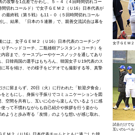
代表の攻撃を1点差でかわし、５－４（４回時間切れコー
時間切れコールド）で女子ＧＥＭ２（Ｕ16）日本代表が
）の最終戦（第５戦）も11－０（５回時間切れコール
利し、結果、「日本の５連勝」で、親善交流試合は幕を
後には、女子ＧＥＭ２（Ｕ16）日本代表のコーチング
女子ＧＥＭ２
まり子ヘッドコーチ、二瓶雄樹アシスタントコーチ）を
な内容まで、ケースプレーやケースノックを通してあり
、日韓両国の選手はもちろん、韓国女子Ｕ19代表のス
剣に耳を傾け、その様子をビデオでも撮影する等、真摯
けに留まらず、20日（火）に行われた「歓迎夕食会」
ルをともにし、身振り手振りでコミュニケーションを図
間、空間を共有し、互いに心から楽しんでいるように感
を使って不慣れながらも自己紹介や挨拶を行う姿から
深めようと歩み寄る「友情」のような想いが感じ取れ、
試合だけでな
互いのレベル
ＧＥＭ２（Ｕ16）日本代表チームとともに過ごした韓