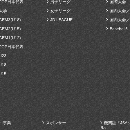
TOP日本代表
男子リーグ
国際大会
大学
女子リーグ
国内大会／
EM3(U18)
JD.LEAGUE
国内大会／
EM2(U15)
Baseball5
EM1(U12)
TOP日本代表
U23
U18
U15
・事業
スポンサー
機関誌『JSA
ル』