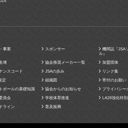
U15
・事業
スポンサー
機関誌『JSA
ル』
名簿
協会推奨メーカー一覧
加盟団体
ナンスコード
JSAの歩み
リンク集
規定
組織図
寄付のお願い
トボールの基礎知識
協会からのお知らせ
プライバシー
委員会
学校体育推進
LA28強化特
ドライン
普及振興