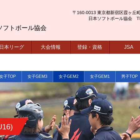
〒160-0013 東京都新宿区霞ヶ丘町4番2号
日本ソフトボール協会 TEL.03-
ソフトボール協会
日本リーグ
大会情報
登録・資格
JSA
女子TOP
女子GEM3
女子GEM2
女子GEM1
男子TOP
16)