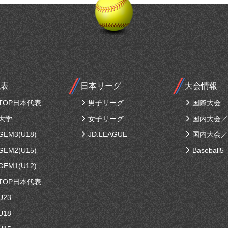
代表
日本リーグ
大会情報
TOP日本代表
男子リーグ
国際大会
大学
女子リーグ
国内大会／
EM3(U18)
JD.LEAGUE
国内大会／
EM2(U15)
Baseball5
EM1(U12)
TOP日本代表
U23
U18