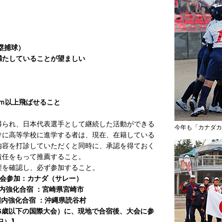
塁捕球）
満たしていることが望ましい
0ｍ以上飛ばせること
得られ、日本代表選手として継続した活動ができる
今年も「カナダカ
けに高等学校に進学する者は、現在、在籍している
内容を打診していただくと同時に、承認を得ておく
責任をもって推薦すること。
程を確認し、必ず参加すること。
 大会参加：カナダ（サレー）
国内強化合宿 ：宮崎県宮崎市
 国内強化合宿 ：沖縄県読谷村
6歳以下の国際大会）に、現地で合宿後、大会に参