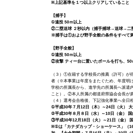
※上記基準を１つ以上クリアしていること
【捕手】
①遠投 50ｍ以上
②二塁送球 ２秒以内（捕手捕球→送球→二
※捕手は①および野手全般の条件をすべて
【野手全般】
①遠投 50ｍ以上
②攻撃 ティー台に置いたボールを打ち、5
（３）①在籍する学校長の推薦（許可）が
者（※本事業は年度をまたぐため、年度明
学校の所属長から、進学先の所属長へ派遣
こと）。②本人所属の都道府県協会会長が
（４）選考会合格後、下記強化事業へ全日
①平成30年７月12日（木）～24日（火）
②平成30年８月８日（水）～10日（金） 
③平成30年12月18日（火）～21日（金）
※①は「カナダカップ・ショーケース」（1