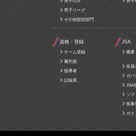
男子U15
男子
男子リーグ
その他競技部門
資格・登録
JSA
チーム登録
概要
審判員
役員
指導者
ガバ
記録員
JSA
ソフ
医事
ガイ