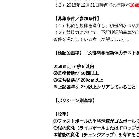
（３）2018年12月31日時点での年齢が
16
【募集条件／参加条件】
（１）礼儀と規律を遵守し、積極的かつ活
（２）競技力において、下記検証的基準の
条件を満たしている者（が望ましい）。
【検証的基準】（文部科学省新体力テスト
①50ｍ走 ７秒８以内
②反復横跳び 50回以上
③立ち幅跳び 200cm以上
※上記基準を２つ以上クリアしていること
【ポジション別基準】
【投手】
①ファストボールの平均球速がゴムボールで9
②縦の変化（ライズボールまたはドロップ
③前後の変化（チェンジアップ）を有する