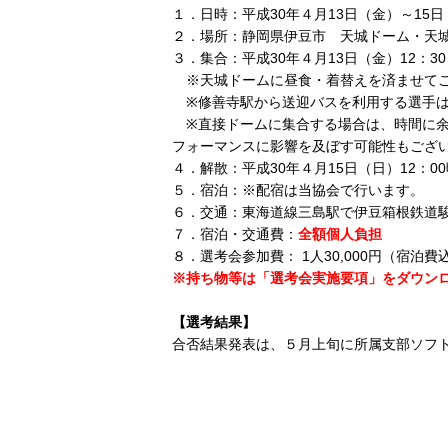
１．日時：平成30年４月13日（金）～15
２．場所：静岡県伊豆市 天城ドーム・天城
３．集合：平成30年４月13日（金）12：30
※天城ドームに昼食・着替えを済ませて
※修善寺駅から送迎バスを利用する選手は1
※直接ドームに集合する場合は、時間に余
フォーマンスに影響を及ぼす可能性もござ
４．解散：平成30年４月15日（日）12：
５．宿泊：※配宿は当協会で行います。
６．交通：東海道線三島駅で伊豆箱根鉄道駿
７．宿泊・交通費：
全額個人負担
８．選考会参加費： 1人30,000円（宿
※持ち物等は「選考会実施要項」をダウン
【選考結果】
合否結果発表は、５月上旬に所属支部ソフ