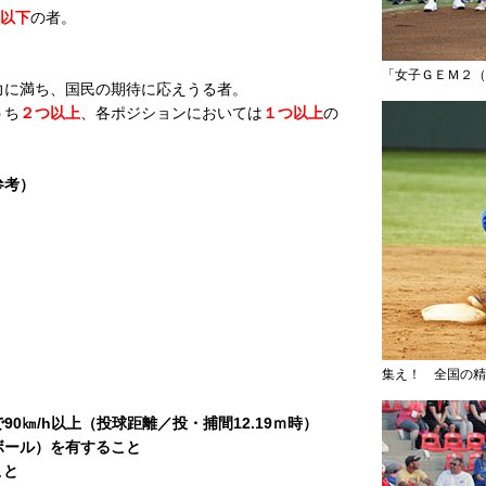
歳以下
の者。
「女子ＧＥＭ２（
力に満ち、国民の期待に応えうる者。
うち
２つ以上
、各ポジションにおいては
１つ以上
の
参考）
集え！ 全国の精
0㎞/h以上（投球距離／投・捕間12.19ｍ時）
ボール）を有すること
こと