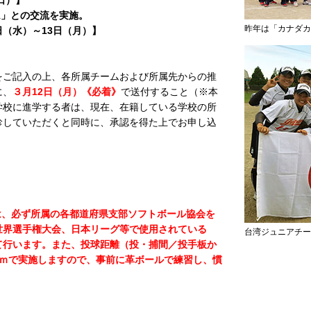
日）】
ム」との交流を実施。
昨年は「カナダカ
（水）～13日（月）】
をご記入の上、各所属チームおよび所属先からの推
に、
３月12日（月）《必着》
で送付すること（※本
学校に進学する者は、現在、在籍している学校の所
診していただくと同時に、承認を得た上でお申し込
は、必ず所属の各都道府県支部ソフトボール協会を
世界選手権大会、日本リーグ等で使用されている
台湾ジュニアチー
て行います。また、投球距離（投・捕間／投手板か
11ｍで実施しますので、事前に革ボールで練習し、慣