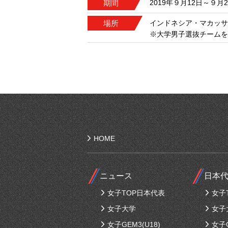
期間
2019年９月12日～９月2
場所
インドネシア・マカッサ
※大学男子選抜チームを
HOME
ニュース
日本
女子TOP日本代表
女子
女子大学
女子
女子GEM3(U18)
女子G