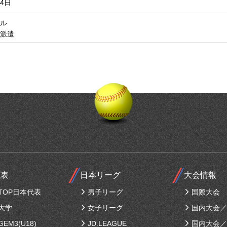
4日
ル
派遣
代表
日本リーグ
大会情報
TOP日本代表
男子リーグ
国際大会
大学
女子リーグ
国内大会／
EM3(U18)
JD.LEAGUE
国内大会／