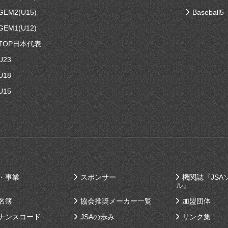
EM2(U15)
Baseball5
EM1(U12)
TOP日本代表
U23
U18
U15
・事業
スポンサー
機関誌『JSA
ル』
名簿
協会推奨メーカー一覧
加盟団体
ナンスコード
JSAの歩み
リンク集