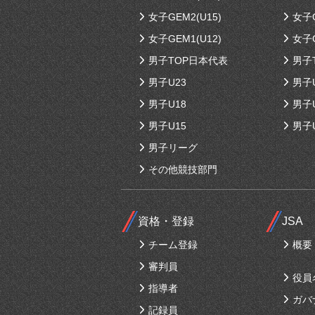
女子GEM2(U15)
女子G
女子GEM1(U12)
女子G
男子TOP日本代表
男子
男子U23
男子
男子U18
男子
男子U15
男子
男子リーグ
その他競技部門
資格・登録
JSA
チーム登録
概要
審判員
役員
指導者
ガバ
記録員