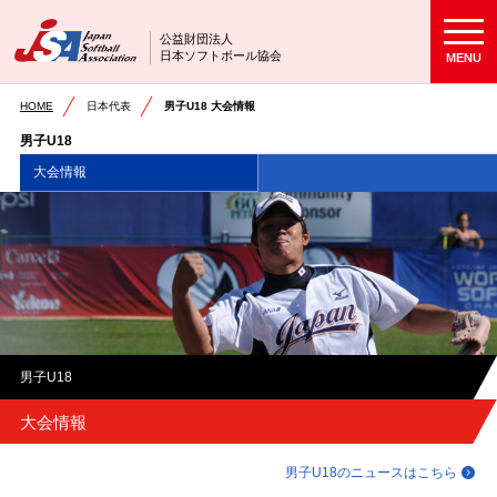
公益財団法人
日本ソフトボール協会
MENU
HOME
日本代表
男子U18 大会情報
男子U18
大会情報
男子U18
大会情報
男子U18のニュースはこちら