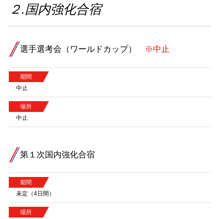
２.国内強化合宿
選手選考会（ワールドカップ）
※中止
期間
中止
場所
中止
第１次国内強化合宿
期間
未定（4日間）
場所