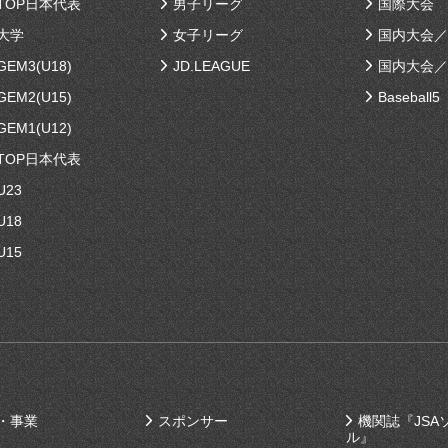
TOP日本代表
男子リーグ
国際大会
大学
女子リーグ
国内大会／
EM3(U18)
JD.LEAGUE
国内大会／
EM2(U15)
Baseball5
EM1(U12)
TOP日本代表
U23
U18
U15
・事業
スポンサー
機関誌『JSA
ル』