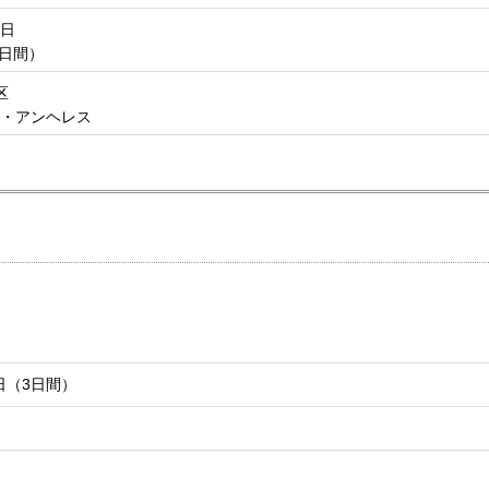
9日
6日間）
区
ピン・アンヘレス
日（3日間）