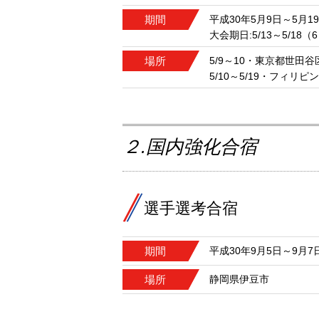
期間
平成30年5月9日～5月1
大会期日:5/13～5/18（
場所
5/9～10・東京都世田谷
5/10～5/19・フィリ
２.国内強化合宿
選手選考合宿
期間
平成30年9月5日～9月7
場所
静岡県伊豆市