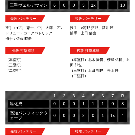
三重ヴェルデウィン
6
0
0
3
1x
10
先攻 バッテリー
後攻 バッテリー
投手：●古川 恵士、中川 大輝、アン
投手：○河野 拓郎、酒井 匠
ドリュー・カークパトリック
捕手：上田 郁也
捕手：佐藤 時夢
先攻 打撃成績
後攻 打撃成績
（本塁打）
（本塁打）北木 隆貴、櫻庭 佑輔、上
（三塁打）
田 郁也
（二塁打）
（三塁打）上田 郁也、井上 匠
（二塁打）
1
2
3
4
5
6
7
R
旭化成
0
0
0
1
1
1
0
3
高知パシフィックウ
0
0
0
2
0
1
1x
4
ェーブ
先攻 バッテリー
後攻 バッテリー