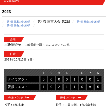
試合結果
2023
第4節 三重大会 第2日
第4節 三重大会 第1日
第4節 富山大会 第1日
第4節 富山大会 第3日
会場
三重県熊野市 山崎運動公園 くまのスタジアム 他
日時
2023年10月15日（日）
1
2
3
4
5
6
7
R
ダイワアクト
0
0
0
0
1
0
0
1
愛媛ウエスト
1
0
2
1
1
0
x
5
先攻 バッテリー
後攻 バッテリー
投手：●福地 廉
投手：吉岡 慧悟、○永松幸太郎