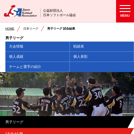
公益財団法人
日本ソフトボール協会
MENU
HOME
日本リーグ
男子リーグ 試合結果
男子リーグ
大会情報
戦績表
個人成績
個人表彰
チームと選手の紹介
男子リーグ