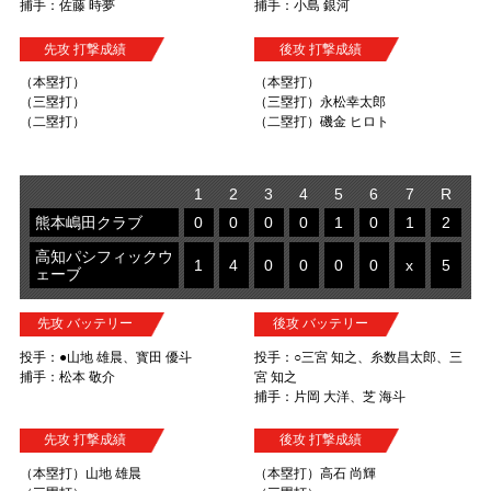
捕手：佐藤 時夢
捕手：小島 銀河
先攻 打撃成績
後攻 打撃成績
（本塁打）
（本塁打）
（三塁打）
（三塁打）永松幸太郎
（二塁打）
（二塁打）磯金 ヒロト
1
2
3
4
5
6
7
R
熊本嶋田クラブ
0
0
0
0
1
0
1
2
高知パシフィックウ
1
4
0
0
0
0
x
5
ェーブ
先攻 バッテリー
後攻 バッテリー
投手：●山地 雄晨、寳田 優斗
投手：○三宮 知之、糸数昌太郎、三
捕手：松本 敬介
宮 知之
捕手：片岡 大洋、芝 海斗
先攻 打撃成績
後攻 打撃成績
（本塁打）山地 雄晨
（本塁打）高石 尚輝