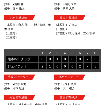
投手：●池田 響
投手：○片岡 大空
捕手：赤木 優太
捕手：片岡 大洋
先攻 打撃成績
後攻 打撃成績
（本塁打）永吉 飛斗、上杉 大輝、赤
（本塁打）芝 海人
木 優太
（三塁打）
（三塁打）
（二塁打）味元 琉維、立石 壮平
（二塁打）
1
2
3
4
5
6
7
R
熊本嶋田クラブ
0
0
1
0
0
0
2
3
ジェイテクト
2
1
0
0
0
2
x
5
先攻 バッテリー
後攻 バッテリー
投手：●松原 匠海
投手：○木下 稜太
捕手：松本 敬介
捕手：天田 竣介
先攻 打撃成績
後攻 打撃成績
（本塁打）坂本虎太郎、山地 雄晨
（本塁打）大川 竜志