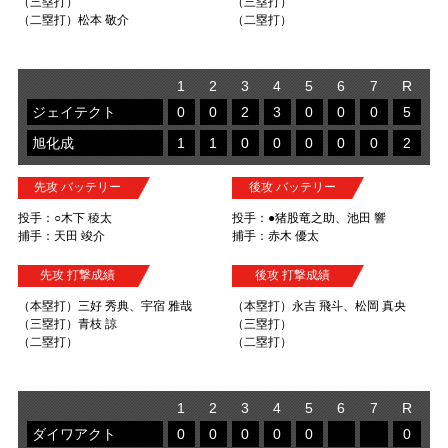
（三塁打）
（三塁打）
（二塁打）松本 敬介
（二塁打）
1
2
3
4
5
6
7
R
ジェイテクト
0
0
2
3
0
0
0
5
旭化成
1
1
0
0
0
0
0
2
先攻 バッテリー
後攻 バッテリー
投手：○木下 稜太
投手：●猪股竜之助、池田 響
捕手：天田 竣介
捕手：赤木 優太
先攻 打撃成績
後攻 打撃成績
（本塁打）三好 秀典、宇宿 雅哉
（本塁打）永吉 飛斗、松岡 真央
（三塁打）青枝 諒
（三塁打）
（二塁打）
（二塁打）
1
2
3
4
5
6
7
R
ダイワアクト
0
0
0
0
0
0