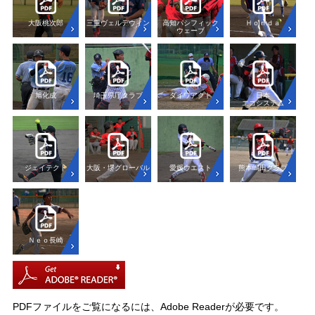
大阪桃次郎
三重ヴェルデウィン
高知パシフィック
Ｈｏｎｄａ
ウェーブ
旭化成
埼玉県庁クラブ
ダイワアクト
日本
エコシステム
ジェイテクト
大阪・堺グローバル
愛媛ウエスト
熊本嶋田クラブ
Ｎｅｏ長崎
PDFファイルをご覧になるには、Adobe Readerが必要です。