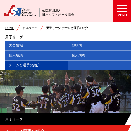
公益財団法人
日本ソフトボール協会
MENU
HOME
日本リーグ
男子リーグ チームと選手の紹介
男子リーグ
大会情報
戦績表
個人成績
個人表彰
チームと選手の紹介
男子リーグ