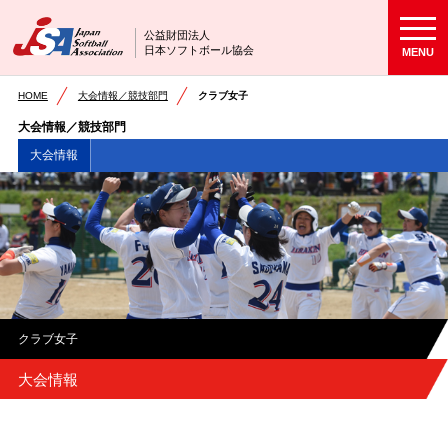
公益財団法人
日本ソフトボール協会
MENU
HOME
大会情報／競技部門
クラブ女子
大会情報／競技部門
大会情報
クラブ女子
大会情報