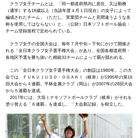
クラブ女子チームとは、「同一都道府県内に居住、又は勤務
（通学）する18歳以上（当該年度４月１日現在）の女子によって
編成されたチーム」（ただし、実業団チームと見間違うような名
称を使用してはならない）と、（公財）日本ソフトボール協会・
チーム登録規程で定められている。
クラブ女子の全国大会は、毎年７月中旬～下旬にかけて開催さ
れる「全日本クラブ女子選手権大会」があり、全国各都道府県・
各地区予選を勝ち抜いた精鋭32チームによって覇が競われる。
この「全日本クラブ女子選手権大会」の創設は1980年。この大
会では、ＦＵＫＵＪＵＳＯ・ＯＧＡＫＩ（岐阜）が1995年の第16
回大会から４連覇。平林金属クラブ（岡山）が2007年の28回大会
から５連覇を達成。
2017年には、大垣ミナモソフトボールクラブ（岐阜）がそれを
塗り替える「６連覇」を達成し、「大会新記録」を樹立した。