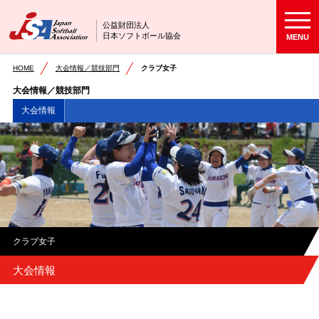
公益財団法人
日本ソフトボール協会
MENU
HOME
大会情報／競技部門
クラブ女子
大会情報／競技部門
大会情報
クラブ女子
大会情報