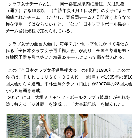
クラブ女子チームとは、「同一都道府県内に居住、又は勤務
（通学）する18歳以上（当該年度４月１日現在）の女子によって
編成されたチーム」（ただし、実業団チームと見間違うような名
称を使用してはならない）と、（公財）日本ソフトボール協会・
チーム登録規程で定められている。
クラブ女子の全国大会は、毎年７月中旬～下旬にかけて開催さ
れる「全日本クラブ女子選手権大会」があり、全国各都道府県・
各地区予選を勝ち抜いた精鋭32チームによって覇が競われる。
この「全日本クラブ女子選手権大会」の創設は1980年。この大
会では、ＦＵＫＵＪＵＳＯ・ＯＧＡＫＩ（岐阜）が1995年の第16
回大会から４連覇。平林金属クラブ（岡山）が2007年の28回大会
から５連覇を達成。
2017年には、大垣ミナモソフトボールクラブ（岐阜）がそれを
塗り替える「６連覇」を達成し、「大会新記録」を樹立した。