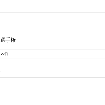
子選手権
～22日
市