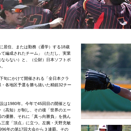
に居住、または勤務（通学）する18歳
って編成されたチーム」（ただし、実業
はならない）と、（公財）日本ソフトボ
る。
下旬にかけて開催される「全日本クラ
・各地区予選を勝ち抜いた精鋭32チー
は1980年。今年で45回目の開催とな
ー（高知）が制し、その後「世界のエー
回の優勝。それに「真っ向勝負」を挑ん
も三度「頂点」に立つ。左腕・天野充敏
96年の第17回大会から３連覇。その