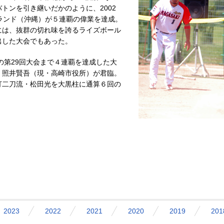
トンを引き継いだかのように、2002
ランド（沖縄）が５連覇の偉業を達成。
には、抜群の切れ味を誇るライズボール
出した大会でもあった。
年の第29回大会まで４連覇を達成した大
・照井賢吾（現・高崎市役所）が君臨。
打二刀流・松田光を大黒柱に通算６回の
2023
2022
2021
2020
2019
201