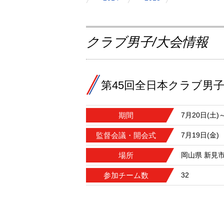
クラブ男子/大会情報
第45回全日本クラブ男
期間
7月20日(土)
監督会議・開会式
7月19日(金)
場所
岡山県 新見
参加チーム数
32