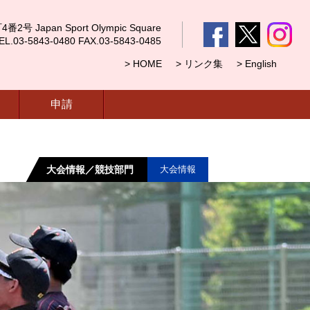
 Japan Sport Olympic Square
5843-0480 FAX.03-5843-0485
> HOME
> リンク集
> English
申請
大会情報／競技部門
大会情報