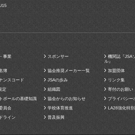
U15
・事業
スポンサー
機関誌『JSA
ル』
名簿
協会推奨メーカー一覧
加盟団体
ナンスコード
JSAの歩み
リンク集
規定
組織図
寄付のお願い
トボールの基礎知識
協会からのお知らせ
プライバシー
委員会
学校体育推進
LA28強化特
ドライン
普及振興