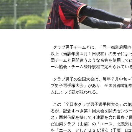
クラブ男子チームとは、「同一都道府県内
以上（当該年度４月１日現在）の男子によ
団チームと見間違うような名称を使用して
ール協会・チーム登録規程で定められてい
クラブ男子の全国大会は、毎年７月中旬～
ブ男子選手権大会」があり、全国各都道府県
ムによって覇が競われる。
この「全日本クラブ男子選手権大会」の創設
るが、記念すべき第１回大会を闘犬センタ
ス」西村信紀を擁して４連覇を含む最多７
だ山梨クラブ（山梨）の「エース」北義男
を「エース」としたＵＳＣ浦安（千葉）は19