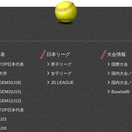
代表
日本リーグ
大会情報
TOP日本代表
男子リーグ
国際大会
大学
女子リーグ
国内大会／
EM3(U18)
JD.LEAGUE
国内大会／
EM2(U15)
Baseball5
EM1(U12)
TOP日本代表
U23
U18