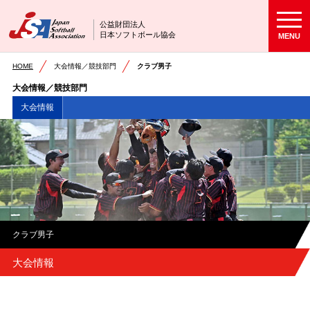
公益財団法人
日本ソフトボール協会
MENU
HOME
大会情報／競技部門
クラブ男子
大会情報／競技部門
大会情報
クラブ男子
大会情報