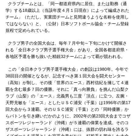
クラブチームとは、「同一都道府県内に居住、または勤務（通
学）する18歳以上（当該年度４月１日現在）によって編成された
チーム」（ただし、実業団チームと見間違うような名称を使用し
てはならない）と、（公財）日本ソフトボール協会・チーム登録
規程で定められている。
クラブ男子の全国大会は、毎年７月中旬～下旬にかけて開催さ
れる「全日本クラブ男子選手権大会」があり、全国各都道府県・
各地区予選を勝ち抜いた精鋭32チームによって覇が競われる。
この「全日本クラブ男子選手権大会」の創設は1980年。今年で
38回目の開催となるが、記念すべき第１回大会を闘犬センター
（高知）が制し、その後「世界のエース」西村信紀を擁して４連
覇を含む最多７回の優勝。それに「真っ向勝負」を挑んだ山梨ク
ラブ（山梨）の「エース」北義男も三度「頂点」に立つ。左腕・
天野充敏を「エース」としたＵＳＣ浦安（千葉）は1996年の第17
回大会から３連覇。そのＵＳＣ浦安（千葉）との「同時優勝」か
らバトンを引き継いだかのように、2002年の第23回大会までコザ
スポーツレジャーランド（沖縄）が５連覇の偉業を達成。そのコ
ザスポーツレジャーランド（沖縄）には、抜群の切れ味を誇るラ