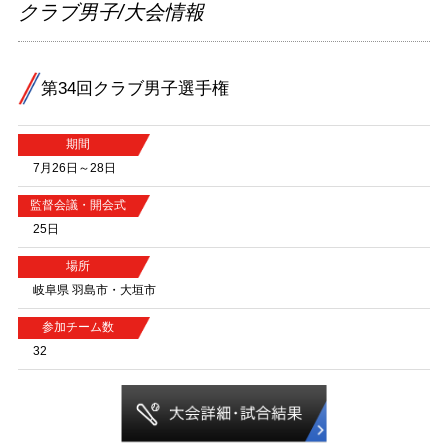
クラブ男子/大会情報
第34回クラブ男子選手権
期間
7月26日～28日
監督会議・開会式
25日
場所
岐阜県 羽島市・大垣市
参加チーム数
32