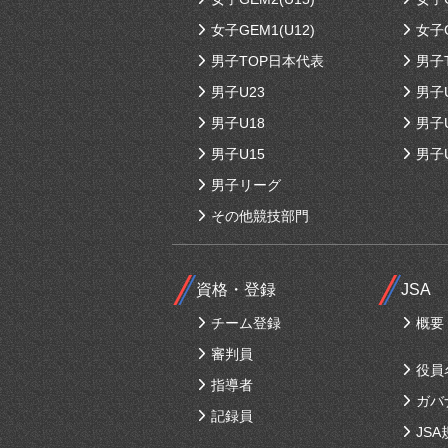
女子GEM1(U12)
女子G
男子TOP日本代表
男子
男子U23
男子
男子U18
男子
男子U15
男子
男子リーグ
その他競技部門
資格・登録
JSA
チーム登録
概要
審判員
役員
指導者
ガバ
記録員
JSA