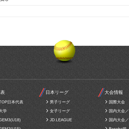
代表
日本リーグ
大会情報
TOP日本代表
男子リーグ
国際大会
大学
女子リーグ
国内大会／
EM3(U18)
JD.LEAGUE
国内大会／
EM2(U15)
Baseball5