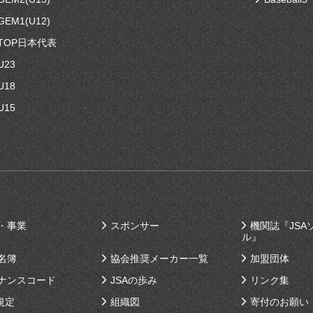
EM1(U12)
TOP日本代表
U23
U18
U15
・事業
スポンサー
機関誌『JSA
ル』
名簿
協会推奨メーカー一覧
加盟団体
ナンスコード
JSAの歩み
リンク集
規定
組織図
寄付のお願い