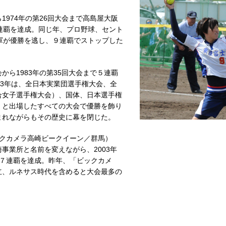
1974年の第26回大会まで高島屋大阪
連覇を達成。同じ年、プロ野球、セント
軍が優勝を逃し、９連覇でストップした
から1983年の第35回大会まで５連覇
83年は、全日本実業団選手権大会、全
合女子選手権大会）、国体、日本選手権
）と出場したすべての大会で優勝を飾り
まれながらもその歴史に幕を閉じた。
クカメラ高崎ビークイーン／群馬）
事業所と名前を変えながら、2003年
まで７連覇を達成。昨年、「ビックカメ
立、ルネサス時代を含めると大会最多の