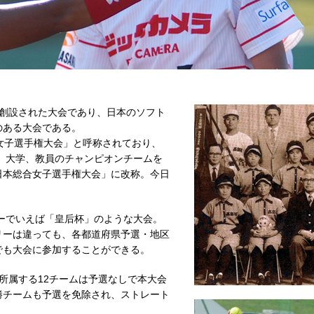
に創設された大会であり、日本のソフト
のある大会である。
女子選手権大会」と呼称されており、
ブ、大学、教員のチャンピオンチームを
日本総合女子選手権大会」に改称。今日
ーでいえば「皇后杯」のような大会。
リーは違っても、各都道府県予選・地区
でも大会に参加することができる。
所属する12チームは予選なしで本大会
勝チームも予選を免除され、ストレート