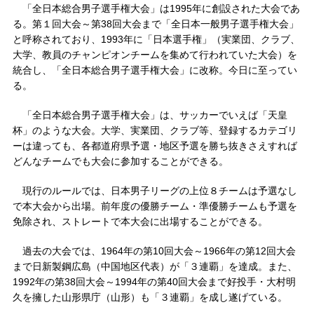
「全日本総合男子選手権大会」は1995年に創設された大会であ
る。第１回大会～第38回大会まで「全日本一般男子選手権大会」
と呼称されており、1993年に「日本選手権」（実業団、クラブ、
大学、教員のチャンピオンチームを集めて行われていた大会）を
統合し、「全日本総合男子選手権大会」に改称。今日に至ってい
る。
「全日本総合男子選手権大会」は、サッカーでいえば「天皇
杯」のような大会。大学、実業団、クラブ等、登録するカテゴリ
ーは違っても、各都道府県予選・地区予選を勝ち抜きさえすれば
どんなチームでも大会に参加することができる。
現行のルールでは、日本男子リーグの上位８チームは予選なし
で本大会から出場。前年度の優勝チーム・準優勝チームも予選を
免除され、ストレートで本大会に出場することができる。
過去の大会では、1964年の第10回大会～1966年の第12回大会
まで日新製鋼広島（中国地区代表）が「３連覇」を達成。また、
1992年の第38回大会～1994年の第40回大会まで好投手・大村明
久を擁した山形県庁（山形）も「３連覇」を成し遂げている。