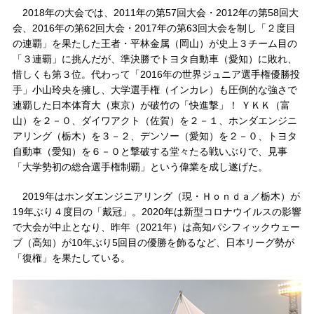
2018年の大会では、2011年の第57回大会・2012年の第58回大
会、2016年の第62回大会・2017年の第63回大会を制し「２度目
の連覇」を果たした王者・平林金属（岡山）が史上３チーム目の
「３連覇」に挑んだが、準決勝でトヨタ自動車（愛知）に敗れ、
惜しくも第３位。代わって「2016年の世界ジュニア選手権優勝投
手」小山玲央を擁し、大学選手権（インカレ）も圧倒的な強さで
連覇した日本体育大（東京）が破竹の「快進撃」！ ＹＫＫ（富
山）を２－０、ダイワアクト（佐賀）を２－１、ホンダエンジニ
アリング（栃木）を３－２、デンソー（愛知）を２－０、トヨタ
自動車（愛知）を６－０と撃破する堂々たる戦いぶりで、見事
「大学勢初の総合選手権制覇」という偉業を成し遂げた。
2019年はホンダエンジニアリング（現・Ｈｏｎｄａ／栃木）が
19年ぶり４度目の「戴冠」。2020年は新型コロナウイルスの影響
で大会が中止となり、昨年（2021年）は高知パシフィックウェー
ブ（高知）が10年ぶり5回目の優勝を飾るなど、日本リーグ勢が
「復権」を果たしている。